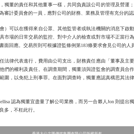
條例，獨董的責任和其他董事一樣，共同負責該公司的管理及營運
為審計委員會的一員，應對公司的財務、業務及管理有充分的認
）可以在獲得來自公眾、其他監管者或執法機關的消息下啟動
具市場的日常交易的監控、對中介人的檢查或對市場不正當行
書面回應。交易所則可根據證監條例第183條要求會見公司的人
法律代表進行，費用由公司支出，財務責任應由「董事及主要
他們的權利及責任。在調查期間，獨董須與證監會的調查員合
範圍，以免犯上刑事罪。在面對調查時，獨董應認真構思其法
lisa 認為獨董宜盡量了解公司業務，而另一合夥人Jon 則提
良多，不枉此行。
香港大公文匯傳媒集團有限公司版權所有