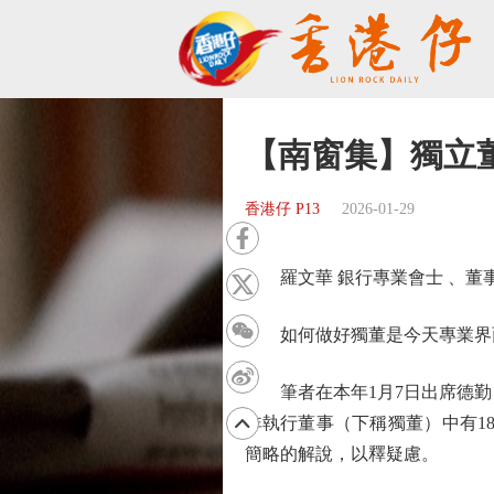
【南窗集】獨立
香港仔 P13
2026-01-29
羅文華 銀行專業會士 、董
如何做好獨董是今天專業界
筆者在本年1月7日出席德勤 I
非執行董事（下稱獨董）中有18%
簡略的解說，以釋疑慮。