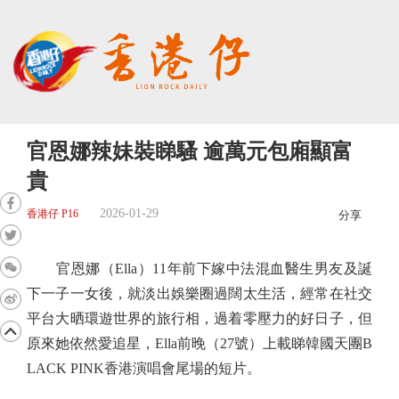
官恩娜辣妹裝睇騷 逾萬元包廂顯富
貴
2026-01-29
香港仔 P16
分享
官恩娜（Ella）11年前下嫁中法混血醫生男友及誕
下一子一女後，就淡出娛樂圈過闊太生活，經常在社交
平台大晒環遊世界的旅行相，過着零壓力的好日子，但
原來她依然愛追星，Ella前晚（27號）上載睇韓國天團B
LACK PINK香港演唱會尾場的短片。