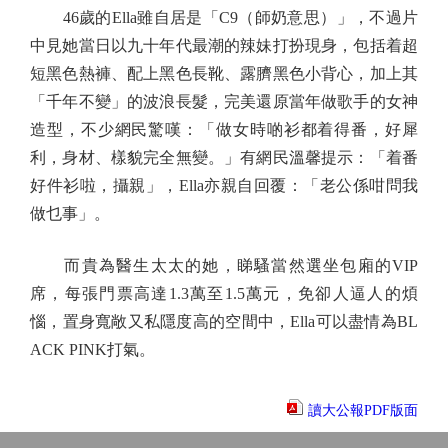
46歲的Ella雖自居是「C9（師奶意思）」，不過片
中見她當日以九十年代最潮的辣妹打扮現身，包括着超
短黑色熱褲、配上黑色長靴、露臍黑色小背心，加上其
「千年不變」的波浪長髮，完美還原當年做歌手的女神
造型，不少網民驚嘆：「做女時啲衫都着得番，好犀
利，身材、樣貌完全無變。」有網民溫馨提示：「着番
好件衫啦，攝親」，Ella亦親自回覆：「老公係咁問我
做乜事」。
而貴為醫生太太的她，睇騷當然選坐包廂的VIP
席，每張門票高達1.3萬至1.5萬元，免卻人逼人的煩
惱，置身寬敞又私隱度高的空間中，Ella可以盡情為BL
ACK PINK打氣。
讀大公報PDF版面