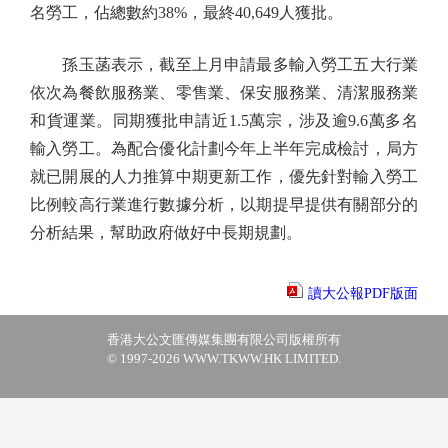
名勞工，佔總數約38%，最終40,649人獲批。
孫玉菡表示，截至上月申請最多輸入勞工五大行業
依次為餐飲服務業、零售業、保安服務業、清潔服務業
和貨運業。同期獲批申請近1.5萬宗，涉及逾9.6萬多名
輸入勞工。為配合優化計劃今年上半年完成檢討，局方
就已開展的人力推算中期更新工作，優先針對輸入勞工
比例較高行業進行數據分析，以期提早提供有關部分的
分析結果，幫助政府做好中長期規劃。
讀大公報PDF版面
香港大公文匯傳媒集團有限公司版權所有
© 1997-2026 WWW.TKWW.HK LIMITED.