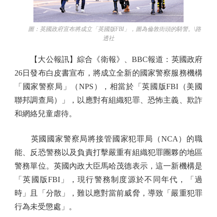
圖：英國政府宣布將成立「英國版FBI」，圖為倫敦街頭的騎警。\路
透社
【大公報訊】綜合《衛報》、BBC報道：英國政府
26日發布白皮書宣布，將成立全新的國家警察服務機構
「國家警察局」（NPS），相當於「英國版FBI（美國
聯邦調查局）」，以應對有組織犯罪、恐怖主義、欺詐
和網絡兒童虐待。
英國國家警察局將接管國家犯罪局（NCA）的職
能、反恐警務以及負責打擊嚴重有組織犯罪團夥的地區
警務單位。英國內政大臣馬哈茂德表示，這一新機構是
「英國版FBI」，現行警務制度源於不同年代，「過
時」且「分散」，難以應對當前威脅，導致「嚴重犯罪
行為未受懲處」。