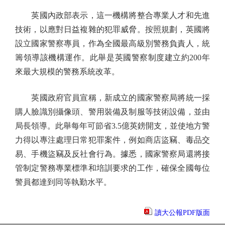
英國內政部表示，這一機構將整合專業人才和先進
技術，以應對日益複雜的犯罪威脅。按照規劃，英國將
設立國家警察專員，作為全國最高級別警務負責人，統
籌領導該機構運作。此舉是英國警察制度建立約200年
來最大規模的警務系統改革。
英國政府官員宣稱，新成立的國家警察局將統一採
購人臉識別攝像頭、警用裝備及制服等技術設備，並由
局長領導。此舉每年可節省3.5億英鎊開支，並使地方警
力得以專注處理日常犯罪案件，例如商店盜竊、毒品交
易、手機盜竊及反社會行為。據悉，國家警察局還將接
管制定警務專業標準和培訓要求的工作，確保全國每位
警員都達到同等執勤水平。
讀大公報PDF版面