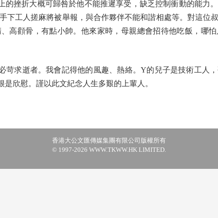
的挫折大概可歸咎於他不能推遲享受，缺乏控制衝動的能力。
手下工人搓麻將被舉報，與合作夥伴不能和諧相處等。對這位
睛、高顴骨，有點小帥。他來家時，母親總會招待他吃飯，哪怕
苛求逝者。我會記得他的風趣、熱絡。Y的兒子是技術工人，
很是欣慰。謹以此文紀念人生多艱的上輩人。
香港大公文匯傳媒集團有限公司版權所有
© 1997-2026 WWW.TKWW.HK LIMITED.