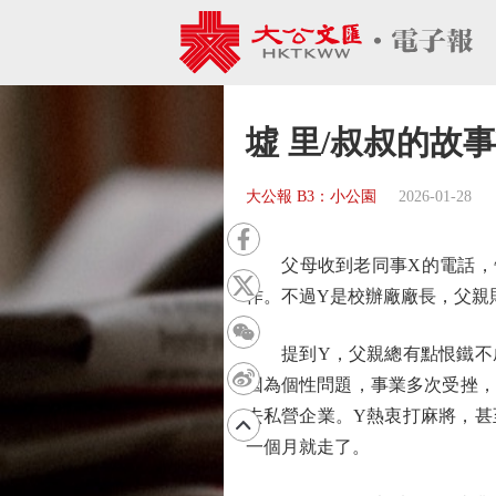
墟 里/叔叔的故事
大公報 B3：小公園
2026-01-28
父母收到老同事X的電話，告
作。不過Y是校辦廠廠長，父親
提到Y，父親總有點恨鐵不成
因為個性問題，事業多次受挫，
去私營企業。Y熱衷打麻將，甚
一個月就走了。