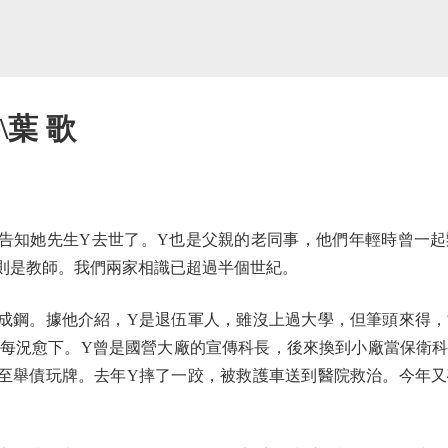
\葉 歌
知她先生Y去世了。Y也是父親的老同事，他們年輕時曾一起
則是教師。我們兩家相識已超過半個世紀。
鋼。據他介紹，Y是退伍軍人，雖沒上過大學，但筆頭來得，
每況愈下。Y曾是國營大廠的宣傳科長，後來換到小廠當保衛
至舉債玩牌。去年Y摔了一跤，被救護車送到醫院救治。今年