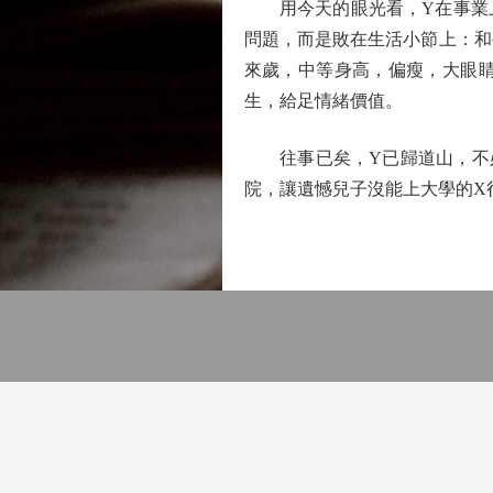
用今天的眼光看，Y在事業上
問題，而是敗在生活小節上：和
來歲，中等身高，偏瘦，大眼
生，給足情緒價值。
往事已矣，Y已歸道山，不必
院，讓遺憾兒子沒能上大學的X