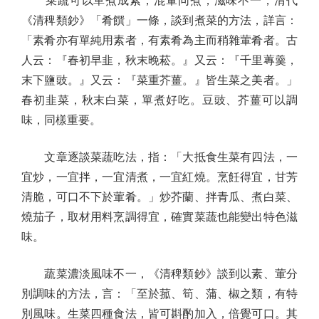
菜蔬可以單煮成素，混葷同煮，滋味不一，清代
《清稗類鈔》「肴饌」一條，談到煮菜的方法，詳言：
「素肴亦有單純用素者，有素肴為主而稍雜葷肴者。古
人云：『春初早韭，秋末晚菘。』又云：『千里蓴羹，
末下鹽豉。』又云：『菜重芥薑。』皆生菜之美者。」
春初韭菜，秋末白菜，單煮好吃。豆豉、芥薑可以調
味，同樣重要。
文章逐談菜蔬吃法，指：「大抵食生菜有四法，一
宜炒，一宜拌，一宜清煮，一宜紅燒。烹飪得宜，甘芳
清脆，可口不下於葷肴。」炒芥蘭、拌青瓜、煮白菜、
燒茄子，取材用料烹調得宜，確實菜蔬也能變出特色滋
味。
蔬菜濃淡風味不一，《清稗類鈔》談到以素、葷分
別調味的方法，言：「至於菰、筍、蒲、椒之類，有特
別風味。生菜四種食法，皆可斟酌加入，倍覺可口。其