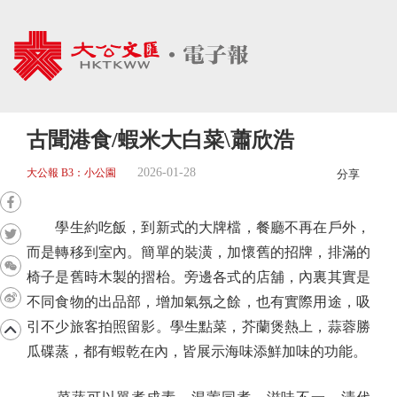
古聞港食/蝦米大白菜\蕭欣浩
2026-01-28
大公報 B3：小公園
分享
學生約吃飯，到新式的大牌檔，餐廳不再在戶外，
而是轉移到室內。簡單的裝潢，加懷舊的招牌，排滿的
椅子是舊時木製的摺枱。旁邊各式的店舖，內裏其實是
不同食物的出品部，增加氣氛之餘，也有實際用途，吸
引不少旅客拍照留影。學生點菜，芥蘭煲熱上，蒜蓉勝
瓜碟蒸，都有蝦乾在內，皆展示海味添鮮加味的功能。