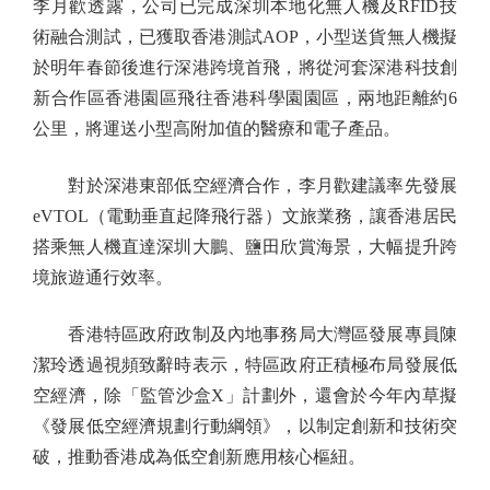
李月歡透露，公司已完成深圳本地化無人機及RFID技
術融合測試，已獲取香港測試AOP，小型送貨無人機擬
於明年春節後進行深港跨境首飛，將從河套深港科技創
新合作區香港園區飛往香港科學園園區，兩地距離約6
公里，將運送小型高附加值的醫療和電子產品。
對於深港東部低空經濟合作，李月歡建議率先發展
eVTOL（電動垂直起降飛行器）文旅業務，讓香港居民
搭乘無人機直達深圳大鵬、鹽田欣賞海景，大幅提升跨
境旅遊通行效率。
香港特區政府政制及內地事務局大灣區發展專員陳
潔玲透過視頻致辭時表示，特區政府正積極布局發展低
空經濟，除「監管沙盒X」計劃外，還會於今年內草擬
《發展低空經濟規劃行動綱領》，以制定創新和技術突
破，推動香港成為低空創新應用核心樞紐。