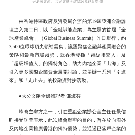
旁為彭文俊。 大公文匯全媒體記者林良堅 攝
由香港特區政府及貿發局合辦的第19屆亞洲金融論
壇進入第二日，以「金融賦能產業」為主題的首屆「全
球產業峰會」（Global Business Summit）昨日舉行，約
3,500位環球頂尖領袖雲集，議題聚焦金融與產業融合的
策略和最新市場趨勢，就香港發揮「超級聯繫人」及
「超級增值人」的獨特角色，助力內地企業「出海」及
引入更多國際企業資金展開討論，並舉辦一系列「引進
來」和「走出去」的投融資對接活動。
●大公文匯全媒體記者 邵淑芬
峰會主辦方之一，引進重點企業辦公室主任任景信
昨接受訪問表示，此次峰會舉辦的目的，旨在於向海外
及內地企業推廣香港的獨特優勢，並通過已落戶企業的