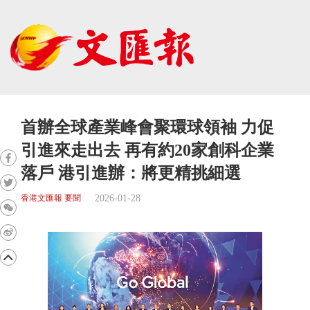
首辦全球產業峰會聚環球領袖 力促
引進來走出去 再有約20家創科企業
落戶 港引進辦：將更精挑細選
2026-01-28
香港文匯報 要聞