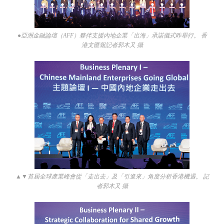
●亞洲金融論壇（AFF）夥伴支援內地企業「出海」承諾儀式昨舉行。 香
港文匯報記者郭木又 攝
▲▼首屆全球產業峰會從「走出去」及「引進來」角度分析香港機遇。 記
者郭木又 攝