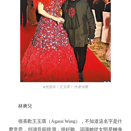
●祝賀你！王玉環！ 作者供圖
林爽兒
很喜歡王玉環（Agassi Wang），不知道這名字是什
麼意思，但讀音卻很溜，很好聽。認識她從女明星轉身