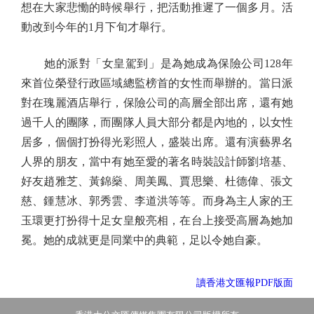
想在大家悲慟的時候舉行，把活動推遲了一個多月。活
動改到今年的1月下旬才舉行。
她的派對「女皇駕到」是為她成為保險公司128年
來首位榮登行政區域總監榜首的女性而舉辦的。當日派
對在瑰麗酒店舉行，保險公司的高層全部出席，還有她
過千人的團隊，而團隊人員大部分都是內地的，以女性
居多，個個打扮得光彩照人，盛裝出席。還有演藝界名
人界的朋友，當中有她至愛的著名時裝設計師劉培基、
好友趙雅芝、黃錦燊、周美鳳、賈思樂、杜德偉、張文
慈、鍾慧冰、郭秀雲、李道洪等等。而身為主人家的王
玉環更打扮得十足女皇般亮相，在台上接受高層為她加
冕。她的成就更是同業中的典範，足以令她自豪。
讀香港文匯報PDF版面