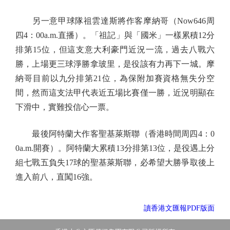
另一意甲球隊祖雲達斯將作客摩納哥（Now646周
四4：00a.m.直播）。「祖記」與「國米」一樣累積12分
排第15位，但這支意大利豪門近況一流，過去八戰六
勝，上場更三球淨勝拿玻里，是役該有力再下一城。摩
納哥目前以九分排第21位，為保附加賽資格無失分空
間，然而這支法甲代表近五場比賽僅一勝，近況明顯在
下滑中，實難投信心一票。
最後阿特蘭大作客聖基萊斯聯（香港時間周四4：0
0a.m.開賽）。阿特蘭大累積13分排第13位，是役遇上分
組七戰五負失17球的聖基萊斯聯，必希望大勝爭取後上
進入前八，直闖16強。
讀香港文匯報PDF版面