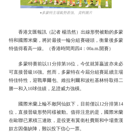
●多蒙特主場氣勢甚強。 資料圖片
香港文匯報訊（記者 楊浩然）出線形勢被動的多蒙
特和國際米蘭，將於最後一輪分組賽碰頭，衡量後多蒙
特值得看高一線。（香港時間周四4：00a.m.開賽）
多蒙特賽前以11分排第16位，今仗就算贏波亦未必
可直接晉級16強。然而，多蒙特在今屆分組賽延續主場
特佳特性，迎戰畢爾包、維拉利爾和波杜基林特取得二
勝一和入10球佳績，足證威力強橫。
國際米蘭上輪不敵阿仙奴下，目前僅以12分排第14
位，直接晉級形勢同樣被動。值得注意的是，國際米蘭
在歐聯已累積三連敗，是役更有翼衛杜費斯和中場查漢
奴古因傷缺陣，難以投下信心一票。