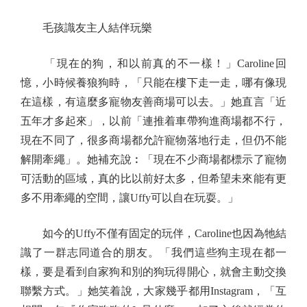
毛孩識友主人結伴玩樂
「現在的狗，和以前真的不一樣！」Caroline回
憶，小時候養狼狗時，「只能在樓下走一走，哪有像現
在這樣，有這麼多寵物友善商場可以去。」她直言「近
五年才多起來」，以前「連推着車帶狗進商場都不行，
現在不同了，很多商場都允許寵物落地行走，但仍不能
解開牽繩」。她補充說︰「現在不少商場都標示了寵物
可活動的區域，真的比以前好太多，但希望未來能有更
多不用牽繩的空間，讓Uffy可以自在玩耍。」
如今的Uffy不僅有固定的玩伴，Caroline也因為牠結
識了一群志同道合的朋友。「我們這些狗主現在都一
樣，要是看到自家狗和別的狗玩得開心，就會主動交換
聯繫方式。」她笑着說，大家幾乎都用Instagram，「互