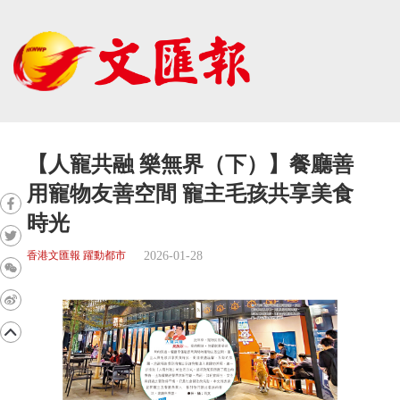
【人寵共融 樂無界（下）】餐廳善
用寵物友善空間 寵主毛孩共享美食
時光
2026-01-28
香港文匯報 躍動都市