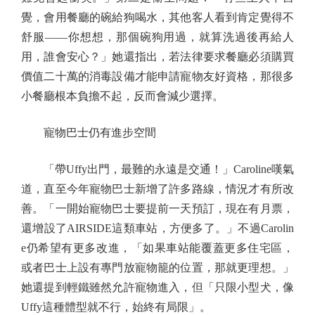
覺，會用餐廳的碗給狗喝水，其他客人看到肯定覺得不
舒服——你想想，那個碗狗用過，就算洗過後再給人
用，誰會安心？」她還指出，若法律要求餐廳必須購買
價值二十萬的消毒設備才能申請寵物友好資格，那很多
小餐廳根本負擔不起，反而會減少選擇。
寵物巴士仍有進步空間
「帶Uffy出門，最難的永遠是交通！」Caroline嘆氣
道，直至今年寵物巴士新增了許多路線，情況才有所改
善。「一開始寵物巴士要提前一天預訂，現在有月票，
還增設了AIRSIDE這類車站，方便多了。」不過Carolin
e仍希望有更多改進，「如果車站能覆蓋更多住宅區，
或者巴士上設有專門放寵物籠的位置，那就更理想。」
她還提到輕鐵雖然允許寵物進入，但「只限小型犬，像
Uffy這種體型就不行，始終有局限」。