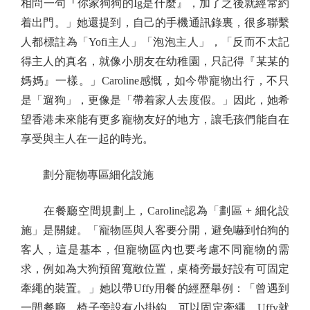
相問一句『你家狗狗的Ig是什麼』，加了之後就經常約
着出門。」她還提到，自己的手機通訊錄裏，很多聯繫
人都標註為「Yofi主人」「泡泡主人」，「反而不太記
得主人的真名，就像小朋友在幼稚園，只記得『某某的
媽媽』一樣。」Caroline感慨，如今帶寵物出行，不只
是「遛狗」，更像是「帶着家人去度假。」因此，她希
望香港未來能有更多寵物友好的地方，讓毛孩們能自在
享受與主人在一起的時光。
劃分寵物專區細化設施
在餐廳空間規劃上，Caroline認為「劃區 + 細化設
施」是關鍵。「寵物區與人客要分開，避免嚇到怕狗的
客人，這是基本，但寵物區內也要考慮不同寵物的需
求，例如為大狗預留寬敞位置，桌椅旁最好設有可固定
牽繩的裝置。」她以帶Uffy用餐的經歷舉例：「曾遇到
一間餐廳，椅子旁設有小掛鈎，可以固定牽繩，Uffy就