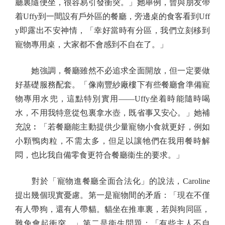
廳裏隨便坐，很容易引發衝突。」她舉例，曾與朋友帶
着Uffy到一間設有戶外區的餐廳，旁邊桌的食客看到Uff
y即露出不安神情，「幸好當時有分區，我們立刻移到
寵物專用桌，大家都不會感到不自在了。」
她強調，餐廳雖然不必追求全面開放，但一定要做
好基礎服務配套。「像南豐紗廠樓下有些餐廳會準備寵
物專用水兜，這點特別實用——Uffy坐着時能隨時喝
水，不用我特意從包裏拿水壺，既省事又安心。」她補
充說︰「若餐廳能主動提供少量寵物小食就更好，例如
小顆鴨肉粒，不需太多，但足以讓牠們在我用餐時解
悶，也比我自備零食更符合餐廳衞生的要求。」
對於「寵物進餐廳全面合法化」的說法，Caroline
提出幾個現實憂慮。第一是寵物間的矛盾：「現在不僅
有人帶狗，還有人帶貓。貓坐在推車裏，若與狗同區，
難免會起衝突。」第二是衞生問題：「有些主人不自