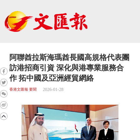
阿聯酋拉斯海瑪酋長國高規格代表團
訪港招商引資 深化與港專業服務合
作 拓中國及亞洲經貿網絡
2026-01-28
香港文匯報 要聞