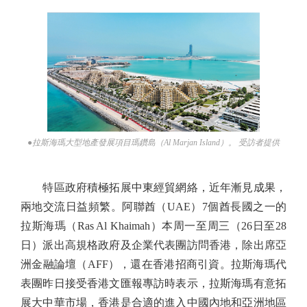
●拉斯海瑪大型地產發展項目瑪鑽島（Al Marjan Island）。 受訪者提供
特區政府積極拓展中東經貿網絡，近年漸見成果，
兩地交流日益頻繁。阿聯酋（UAE）7個酋長國之一的
拉斯海瑪（Ras Al Khaimah）本周一至周三（26日至28
日）派出高規格政府及企業代表團訪問香港，除出席亞
洲金融論壇（AFF），還在香港招商引資。拉斯海瑪代
表團昨日接受香港文匯報專訪時表示，拉斯海瑪有意拓
展大中華市場，香港是合適的進入中國內地和亞洲地區