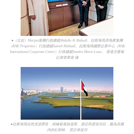
●（左起）Marjan集團行政總裁Abdulla Al Abdouli、拉斯海瑪房地產集團
（RAK Properties）行政總裁Sameh Muhtadi、拉斯海瑪國際企業中心（RAK
International Corporate Centre）行政總裁Sandra Marie Louw。 香港文匯報
記者曾業俊 攝
●拉斯海瑪自然資源豐富，積極發展旅遊業、酒店和度假項目，圖為其國
內的紅樹林。 受訪者提供