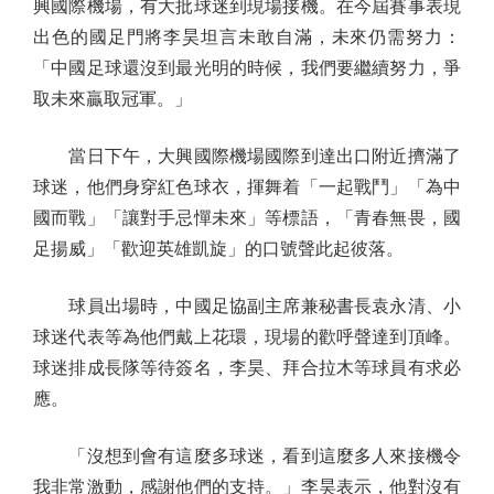
興國際機場，有大批球迷到現場接機。在今屆賽事表現
出色的國足門將李昊坦言未敢自滿，未來仍需努力：
「中國足球還沒到最光明的時候，我們要繼續努力，爭
取未來贏取冠軍。」
當日下午，大興國際機場國際到達出口附近擠滿了
球迷，他們身穿紅色球衣，揮舞着「一起戰鬥」「為中
國而戰」「讓對手忌憚未來」等標語，「青春無畏，國
足揚威」「歡迎英雄凱旋」的口號聲此起彼落。
球員出場時，中國足協副主席兼秘書長袁永清、小
球迷代表等為他們戴上花環，現場的歡呼聲達到頂峰。
球迷排成長隊等待簽名，李昊、拜合拉木等球員有求必
應。
「沒想到會有這麼多球迷，看到這麼多人來接機令
我非常激動，感謝他們的支持。」李昊表示，他對沒有