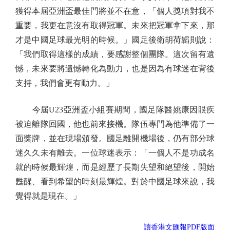
獲得本屆亞洲盃最佳門將並不在意，「個人獎項對我不
重要，我更在意沒有取得冠軍。未來把冠軍拿下來，那
才是中國足球最光明的時候。」國足後衛胡荷韜則說：
「我們取得這樣的成績，要感謝整個團隊。這次留有遺
憾，未來要將遺憾轉化為動力，也是因為有球迷在背後
支持，我們會更有動力。」
今屆U23亞洲盃小組賽期間，國足隊醫姚康因眼疾
被迫離隊回國，他也前來接機。隊伍專門為他準備了一
面獎牌，並在現場頒發。國足離開機場後，仍有部分球
迷久久未有離去。一位球迷表示：「一個人不是功成名
就的時候最輝煌，而是經歷了長期失望和絕望後，開始
甦醒、看到希望的時刻最輝煌。對於中國足球來說，我
覺得就是現在。」
讀香港文匯報PDF版面