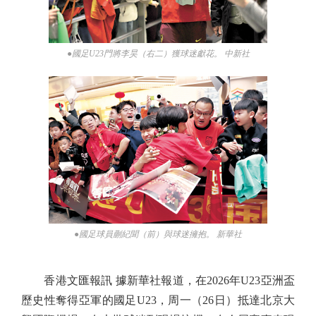
●國足U23門將李昊（右二）獲球迷獻花。 中新社
●國足球員蒯紀聞（前）與球迷擁抱。 新華社
香港文匯報訊 據新華社報道，在2026年U23亞洲盃
歷史性奪得亞軍的國足U23，周一（26日）抵達北京大