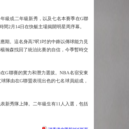
A一年級或二年級新秀，以及七名本賽季在G聯
時間2月14日在快艇主場揭開明星周序幕。
應期。這名身高7呎1吋的中鋒以傳球能力見
，楊瀚森找回了統治比賽的自信，今季暫時交
在G聯賽的實力和潛力選拔。NBA名宿安東
支球隊由在G聯盟表現出色的七名球員組成，
表新秀隊上陣。二年級生有11人入選，包括