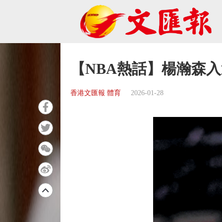
【NBA熱話】楊瀚森入
香港文匯報 體育
2026-01-28