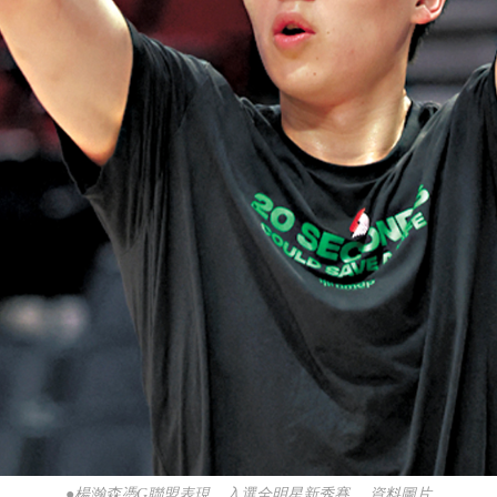
●楊瀚森憑G聯盟表現，入選全明星新秀賽。 資料圖片