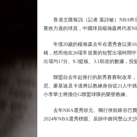
香港文匯報訊（記者 葉詩敏）NBA昨日（
賽效力過的球員，中國球員楊瀚森將代表N
年僅20歲的楊瀚森去年在選秀會以第16
稱，然而他在26場常規賽的短暫出場時間
出場均17分、9.3籃板、3.1助攻的數據
聯盟自去年起推行的新秀賽賽制改革，為楊
尼、麥基迪及卡達將以教練身份從21人中
小李華士將擔任G聯盟球隊的榮譽教練。
去年NBA選秀狀元、獨行俠前鋒谷巴費格
2024年NBA選秀榜眼、巫師中鋒阿歷山