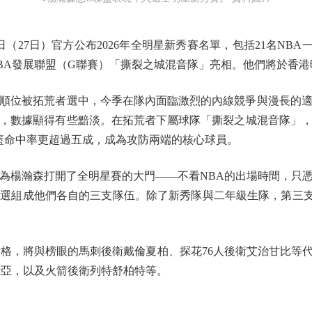
27日）官方公布2026年全明星新秀賽名單，包括21名NB
BA發展聯盟（G聯賽）「撕裂之城混音隊」亮相。他們將於香港
順位被拓荒者選中，今季在隊內面臨激烈的內線競爭與漫長的適
中，數據顯得有些黯淡。在拓荒者下屬球隊「撕裂之城混音隊」
，投籃命中率更超過五成，成為攻防兩端的核心球員。
瀚森打開了全明星賽的大門——不看NBA的出場時間，只憑
挑選組成他們各自的三支隊伍。除了新秀隊與二年級生隊，第三
，將與榜眼的馬刺後衛戴倫夏柏、探花76人後衛艾治甘比等代
大沙亞，以及火箭後衛列特舒柏特等。