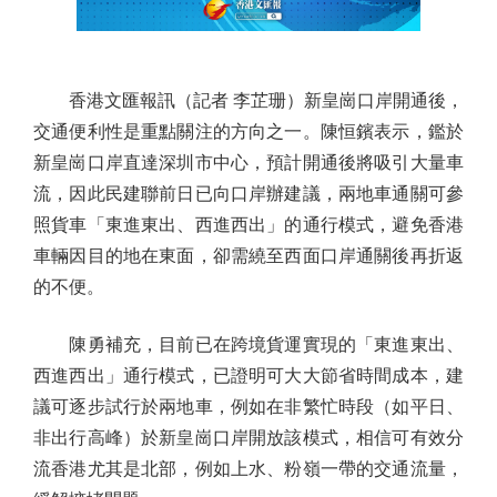
香港文匯報訊（記者 李芷珊）新皇崗口岸開通後，
交通便利性是重點關注的方向之一。陳恒鑌表示，鑑於
新皇崗口岸直達深圳市中心，預計開通後將吸引大量車
流，因此民建聯前日已向口岸辦建議，兩地車通關可參
照貨車「東進東出、西進西出」的通行模式，避免香港
車輛因目的地在東面，卻需繞至西面口岸通關後再折返
的不便。
陳勇補充，目前已在跨境貨運實現的「東進東出、
西進西出」通行模式，已證明可大大節省時間成本，建
議可逐步試行於兩地車，例如在非繁忙時段（如平日、
非出行高峰）於新皇崗口岸開放該模式，相信可有效分
流香港尤其是北部，例如上水、粉嶺一帶的交通流量，