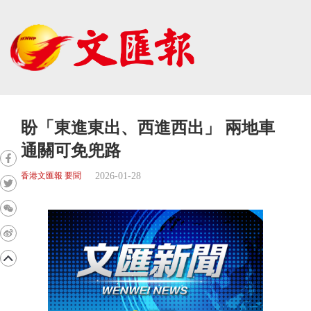
盼「東進東出、西進西出」 兩地車
通關可免兜路
2026-01-28
香港文匯報 要聞