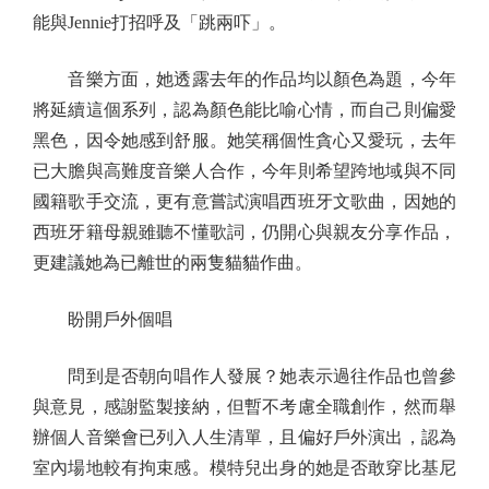
能與Jennie打招呼及「跳兩吓」。
音樂方面，她透露去年的作品均以顏色為題，今年
將延續這個系列，認為顏色能比喻心情，而自己則偏愛
黑色，因令她感到舒服。她笑稱個性貪心又愛玩，去年
已大膽與高難度音樂人合作，今年則希望跨地域與不同
國籍歌手交流，更有意嘗試演唱西班牙文歌曲，因她的
西班牙籍母親雖聽不懂歌詞，仍開心與親友分享作品，
更建議她為已離世的兩隻貓貓作曲。
盼開戶外個唱
問到是否朝向唱作人發展？她表示過往作品也曾參
與意見，感謝監製接納，但暫不考慮全職創作，然而舉
辦個人音樂會已列入人生清單，且偏好戶外演出，認為
室內場地較有拘束感。模特兒出身的她是否敢穿比基尼