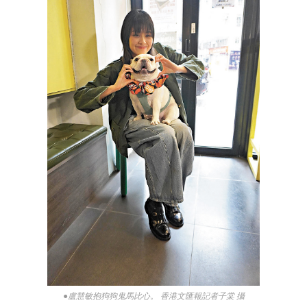
●盧慧敏抱狗狗鬼馬比心。 香港文匯報記者子棠 攝