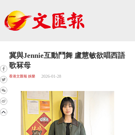
冀與Jennie互動鬥舞 盧慧敏欲唱西語
歌冧母
2026-01-28
香港文匯報 娛樂