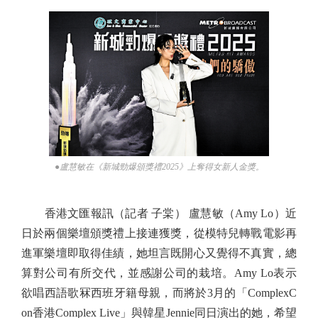
●盧慧敏在《新城勁爆頒獎禮2025》上奪得女新人金獎。
香港文匯報訊（記者 子棠） 盧慧敏（Amy Lo）近
日於兩個樂壇頒獎禮上接連獲獎，從模特兒轉戰電影再
進軍樂壇即取得佳績，她坦言既開心又覺得不真實，總
算對公司有所交代，並感謝公司的栽培。Amy Lo表示
欲唱西語歌冧西班牙籍母親，而將於3月的「ComplexC
on香港Complex Live」與韓星Jennie同日演出的她，希望