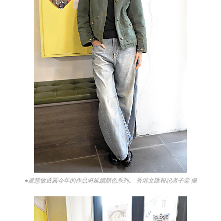
●盧慧敏透露今年的作品將延續顏色系列。 香港文匯報記者子棠 攝