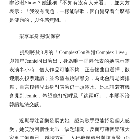
辦沙灘Show？她謙稱「不知有沒有人來看」，並大方
表示：「我沒有問題，一樣能唱歌，因自覺穿着什麼都
是健康的，與性感無關。」
樂享單身 戀愛保密
提到將於3月的「ComplexCon香港Complex Live」
與韓星Jennie同日演出，身為唯一香港代表的她表示需
表演半小時，個人作品可能不夠，正苦惱曲目選擇，歡
迎網友投票建議；並希望有跳唱部分，為此會請老師排
舞，自言模特兒出身對表演仍一頭霧水。她又謂若有機
會見到Jennie，希望能打招呼及「跳兩吓」，事關不諳
韓語無法交談。
近期專注音樂發展的她，認為歌手更能抒發個人感
受，她笑說因個性太乖，缺乏緋聞，反而可藉音樂讓大
家更了解自己。感情方面，入行後僅傳出與陳卓賢（Ia