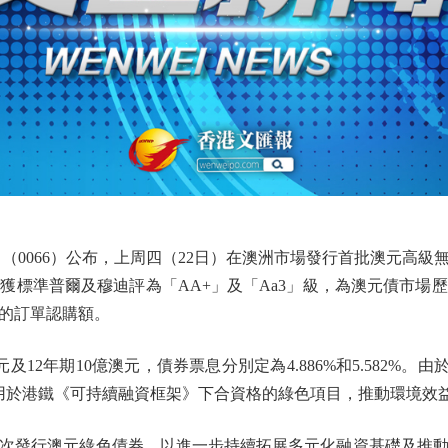
0066）公布，上周四（22日）在澳洲市場發行首批澳元高級無
獲標準普爾及穆迪評為「AA+」及「Aa3」級，為澳元債市場
的訂單認購額。
2年期10億澳元，債券票息分別定為4.886%和5.582%。由
將用於港鐵《可持續融資框架》下合資格的綠色項目，推動環境效
發行澳元綠色債券，以進一步持續拓展多元化融資基礎及推動