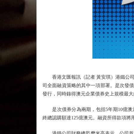
香港文匯報訊（記者 黃安琪）港鐵公司（
司全面融資策略的其中一項部署。是次發債
發行，同時錄得澳元企業債券史上規模最大
是次債券分為兩期，包括5年期10億澳元及1
終總認購額達125億澳元。融資所得款項
港鐵公司財務總監樊米高表示，公司首次