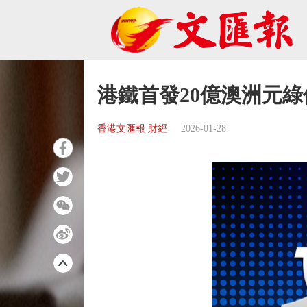
港鐵首發20億澳洲元綠債
香港文匯報 財經
2026-01-28