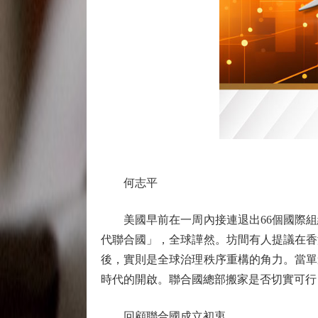
何志平
美國早前在一周內接連退出66個國際組織
代聯合國」，全球譁然。坊間有人提議在香
後，實則是全球治理秩序重構的角力。當單
時代的開啟。聯合國總部搬家是否切實可行
回顧聯合國成立初衷