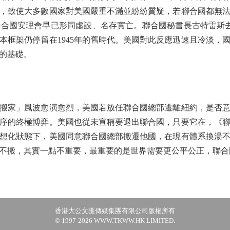
，致使大多數國家對美國嚴重不滿並紛紛質疑，若聯合國都無
合國安理會早已形同虛設、名存實亡。聯合國秘書長古特雷斯
本框架仍停留在1945年的舊時代。美國對此反應迅速且冷淡，
的基礎。
家」風波愈演愈烈，美國若放任聯合國總部遷離紐約，是否意味
序的終極博弈。美國也從未宣稱要退出聯合國，只要它在，《
想化狀態下，美國同意聯合國總部搬遷他國，在現有體系換湯
不搬，其實一點不重要，最重要的是世界需要更公平公正，聯合
香港大公文匯傳媒集團有限公司版權所有
© 1997-2026 WWW.TKWW.HK LIMITED.