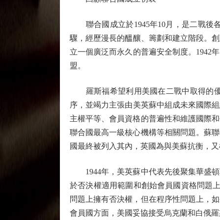
聯合國成立於1945年10月，是二戰後
驟，經歷漫長的醞釀、籌劃和建立階段。創
立一個廣泛而永久的普遍安全制度。194
盟。
羅斯福希望利用美國在二戰中取得的優勢
序，並竭力主張由美英蘇中組成未來國際組
主權平等、會員資格的普遍性和維護國際和
聯合國最高一級核心機構等相關問題。蘇聯
國最終被列入其內，英國為與美蘇抗衡，又
1944年，美英蘇中代表先後聚集華盛頓
於否決權適用範圍和創始會員國資格問題上
問題上擁有否決權，但在程序性問題上，如
會員國方面，美國妥協接受烏克蘭和白俄羅