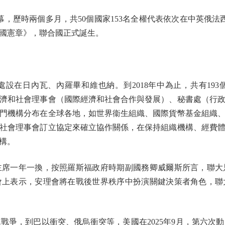
，歷時兩個多月，共50個國家153名全權代表依次在中英俄法西
合國憲章》，聯合國正式誕生。
在日內瓦、內羅畢和維也納。到2018年中為止，共有193
濟和社會理事會（國際經濟和社會合作與發展）、秘書處（行
門機構分布在全球各地，如世界衞生組織、國際貨幣基金組織
社會理事會訂立協定來確立協作關係，在保持組織機構、經費
構。
一年一換，按照羅斯福政府時期副國務卿威爾斯所言，聯大
會上表示，安理會將在戰後世界秩序中扮演關鍵決策者角色，聯
，到巴以衝突、俄烏衝突等，美國在2025年9月，第六次