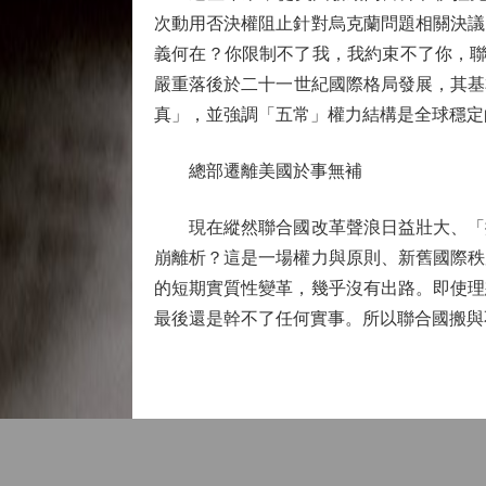
次動用否決權阻止針對烏克蘭問題相關決議
義何在？你限制不了我，我約束不了你，聯
嚴重落後於二十一世紀國際格局發展，其基
真」，並強調「五常」權力結構是全球穩定
總部遷離美國於事無補
現在縱然聯合國改革聲浪日益壯大、「搬
崩離析？這是一場權力與原則、新舊國際秩
的短期實質性變革，幾乎沒有出路。即使理
最後還是幹不了任何實事。所以聯合國搬與