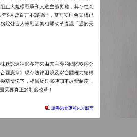
法阻止大規模戰爭和人道主義災難，其存在意
去年9月曾直言不諱指出，當前安理會架構已
國務院發言人米勒認為相關改革提議「過於天
默認過往80多年來由其主導的國際秩序分
聯合國憲章》現存法律困境及聯合國權力結構
不換藥情況下，相當於只搬磚頭不改變制度，
國需要真正的制度改革！
讀香港文匯報PDF版面