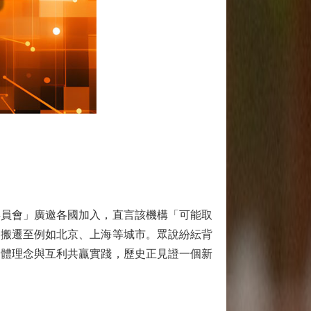
委員會」廣邀各國加入，直言該機構「可能取
約搬遷至例如北京、上海等城市。眾說紛紜背
同體理念與互利共贏實踐，歷史正見證一個新