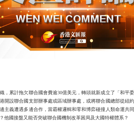
，累計拖欠聯合國會費逾30億美元，轉頭就新成立了「和平
港開設聯合國支部辦事處或區域辦事處，或將聯合國總部從紐
邊主義遭遇多邊合作，當霸權邏輯和零和博弈碰撞人類命運共
？他國接盤又能否突破聯合國機制改革困局及大國特權體系？