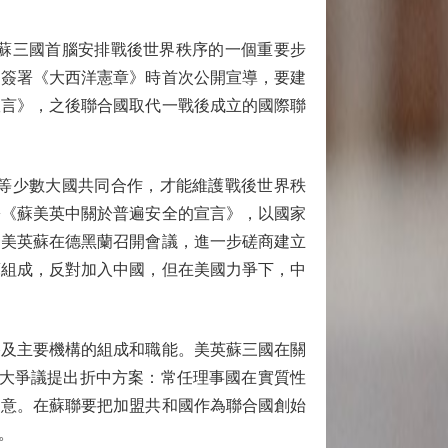
英蘇三國首腦安排戰後世界秩序的一個重要步
國簽署《大西洋憲章》時首次公開宣導，要建
宣言》，之後聯合國取代一戰後成立的國際聯
等少數大國共同合作，才能維護戰後世界秩
署《蘇美英中關於普遍安全的宣言》，以國家
，美英蘇在德黑蘭召開會議，進一步磋商建立
蘇組成，反對加入中國，但在美國力爭下，中
格及主要機構的組成和職能。美英蘇三國在關
兩大爭議提出折中方案：常任理事國在實質性
同意。在蘇聯要把加盟共和國作為聯合國創始
。