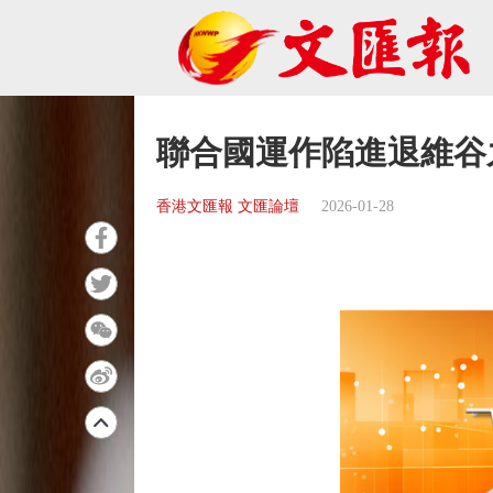
聯合國運作陷進退維谷
香港文匯報 文匯論壇
2026-01-28