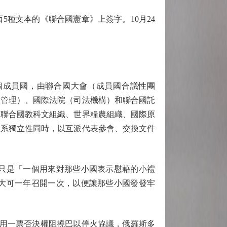
5種文本的《聯合國憲章》上簽字。10月24
個成員國，由聯合國大會（成員國合議性團
政管理）、國際法院（司法機構）和聯合國託
、聯合國教科文組織、世界糧農組織、國際原
體系獨立性同時，以互派代表參會、交換文件
只是「一個用來對那些小國表示慰藉的小禮
大可一年召開一次，以便讓那些小國發發牢
動用一票否決權阻撓巴以停火協議，俄羅斯多