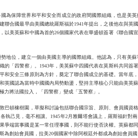
各國為保障世界和平和安全而成立的政府間國際組織，也是美
建聯合國最早由美國總統羅斯福於1941年提出，之後他在與英
2年，以美英蘇和中國為首的26個國家代表在華盛頓簽署《聯合國
地位，建立一個由美國主導的國際組織。他認為，只有美蘇
織的「四警察」。1943年，美英蘇中四國代表在莫斯科共同簽
平和安全三條原則為方針，奠定了聯合國成立的基礎。當年底
和英國認為當時中國國內局勢動盪，堅持主導核心只能由美英
極力將法國拉入，「四警察」變成「五警察」。
敦巴頓橡樹園，草擬和討論包括聯合國宗旨、原則、會員國資
各執己見，毫不相讓。1945年2月雅爾塔會議上，羅斯福針對
果爭端當事國是某一常任理事國，則不能行使否決權。英蘇都
斯為創始會員國，拉美20個國家中除阿根廷外都成為創始會員國