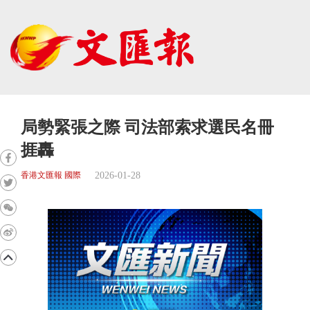
局勢緊張之際 司法部索求選民名冊
捱轟
2026-01-28
香港文匯報 國際