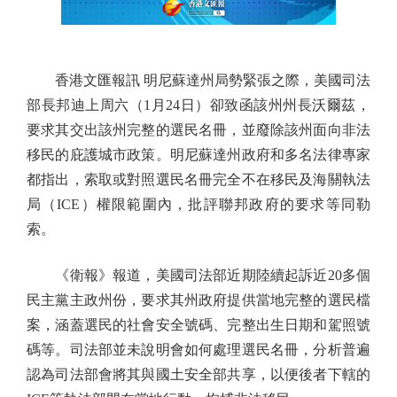
香港文匯報訊 明尼蘇達州局勢緊張之際，美國司法
部長邦迪上周六（1月24日）卻致函該州州長沃爾茲，
要求其交出該州完整的選民名冊，並廢除該州面向非法
移民的庇護城市政策。明尼蘇達州政府和多名法律專家
都指出，索取或對照選民名冊完全不在移民及海關執法
局（ICE）權限範圍內，批評聯邦政府的要求等同勒
索。
《衛報》報道，美國司法部近期陸續起訴近20多個
民主黨主政州份，要求其州政府提供當地完整的選民檔
案，涵蓋選民的社會安全號碼、完整出生日期和駕照號
碼等。司法部並未說明會如何處理選民名冊，分析普遍
認為司法部會將其與國土安全部共享，以便後者下轄的