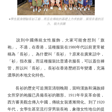
●學生親身體驗長衫工藝，而且在傳統的基礎上力求創新，展現非遺的活
力。 嶺大供圖
說到中國傳統女性服飾，大家可能會想到「旗
袍」。不過，在香港，這種服裝在1980年代以前更常被
稱為「長衫」。為什麼叫「長衫」？原來在廣東話中，
「衫」指衣服，而這種服裝比普通衣服長，可以蓋住褲
管，所以叫「長衫」。長衫在香港歷經百年變遷，充滿
濃厚的本地文化特色。
長衫的歷史可追溯至清朝晚期，當時漢族和滿族婦
女所穿的袍服已具備長衫的雛形。1911年辛亥革命後，
西方審美觀念傳入中國，傳統女裝逐漸簡化。到了1920
年代，女學生甚至流行穿男裝長袍，象徵女性地位的提