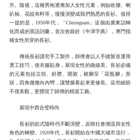
升。隨後，這種男袍逐漸加入女性元素，例如收腰、喇
叭袖、花紋布料等，慢慢演變成我們熟悉的長衫。值得
一提的是，1950年代，「Cheongsam」這個由廣東話轉
化而成的英語詞彙，首次收錄於《牛津字典》，專門指
稱女性所穿的長衫。
傳統長衫講究手工製作，師傅會以人手縫製並運用
燙工技巧，使衣服貼身，展現女性的曲線美。長衫必備
的元素包括立領、斜襟、開衩，裙腳呈「花瓶腳」形
狀，四角微微向內彎，讓雙腿看起來更修長。這些細節
不僅美觀，更體現了師傅的精湛工藝。
展現中西合璧時尚
長衫的款式隨時代不斷演變，反映社會潮流與女性
角色的轉變。1920年代，長衫開始在中國大城市流行，