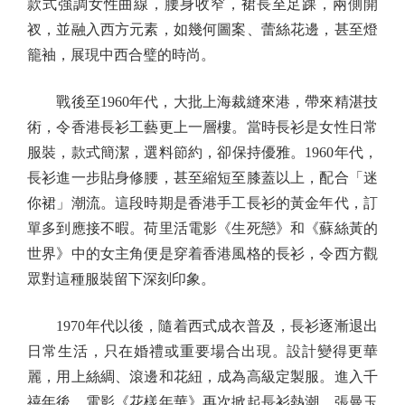
款式強調女性曲線，腰身收窄，裙長至足踝，兩側開
衩，並融入西方元素，如幾何圖案、蕾絲花邊，甚至燈
籠袖，展現中西合璧的時尚。
戰後至1960年代，大批上海裁縫來港，帶來精湛技
術，令香港長衫工藝更上一層樓。當時長衫是女性日常
服裝，款式簡潔，選料節約，卻保持優雅。1960年代，
長衫進一步貼身修腰，甚至縮短至膝蓋以上，配合「迷
你裙」潮流。這段時期是香港手工長衫的黃金年代，訂
單多到應接不暇。荷里活電影《生死戀》和《蘇絲黃的
世界》中的女主角便是穿着香港風格的長衫，令西方觀
眾對這種服裝留下深刻印象。
1970年代以後，隨着西式成衣普及，長衫逐漸退出
日常生活，只在婚禮或重要場合出現。設計變得更華
麗，用上絲綢、滾邊和花紐，成為高級定製服。進入千
禧年後，電影《花樣年華》再次掀起長衫熱潮，張曼玉