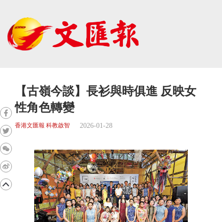
【古嶺今談】長衫與時俱進 反映女
性角色轉變
2026-01-28
香港文匯報 科教啟智