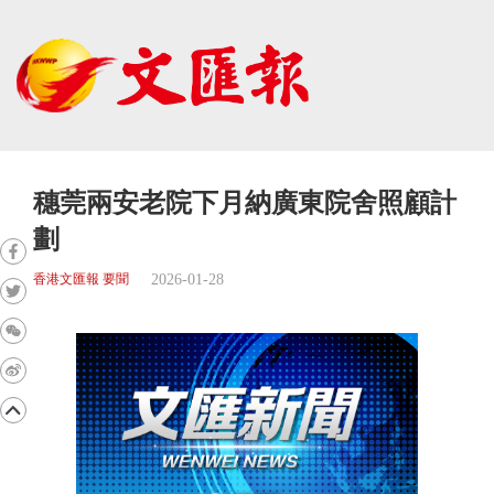
穗莞兩安老院下月納廣東院舍照顧計
劃
2026-01-28
香港文匯報 要聞