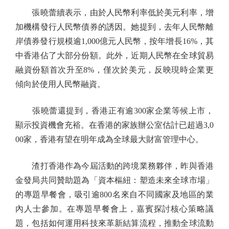
張曉蕾續表示，由於人民幣利率低於美元利率，增
加機構發行人民幣債券的誘因。她提到，去年人民幣離
岸債券發行規模逾1,000億元人民幣，按年增長16%，其
中香港佔了大部分份額。此外，近期人民幣在全球貿易
融資份額首次升至8%，僅次於美元，反映現時企業更
傾向於使用人民幣融資。
張曉蕾還提到，香港正有逾300家企業等候上市，
顯示投資機會充裕。在香港的家族辦公室估計已超過3,0
00家，香港有望在明年成為全球最大財富管理中心。
渣打香港作為今屆活動的跨境業務夥伴，昨與香港
金發局共同贊助題為「資本樞紐：塑造未來全球市場」
的專題早餐會，吸引逾800名來自不同國家及地區的業
內人士參加。在專題早餐會上，嘉賓探討核心策略議
題，包括如何運用科技來革新結算流程，推動全球流動