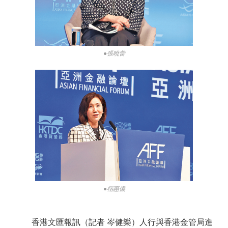
●張曉蕾
●禤惠儀
香港文匯報訊（記者 岑健樂）人行與香港金管局進