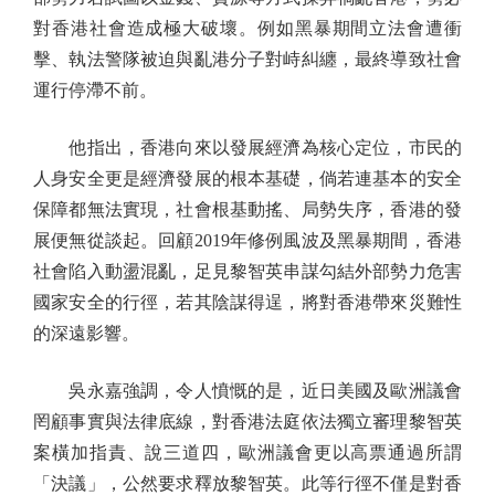
對香港社會造成極大破壞。例如黑暴期間立法會遭衝
擊、執法警隊被迫與亂港分子對峙糾纏，最終導致社會
運行停滯不前。
他指出，香港向來以發展經濟為核心定位，市民的
人身安全更是經濟發展的根本基礎，倘若連基本的安全
保障都無法實現，社會根基動搖、局勢失序，香港的發
展便無從談起。回顧2019年修例風波及黑暴期間，香港
社會陷入動盪混亂，足見黎智英串謀勾結外部勢力危害
國家安全的行徑，若其陰謀得逞，將對香港帶來災難性
的深遠影響。
吳永嘉強調，令人憤慨的是，近日美國及歐洲議會
罔顧事實與法律底線，對香港法庭依法獨立審理黎智英
案橫加指責、說三道四，歐洲議會更以高票通過所謂
「決議」，公然要求釋放黎智英。此等行徑不僅是對香