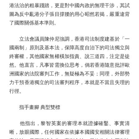
港法治的粗暴踐踏，更是對中國內政的無理干涉，其試
圖為反中亂港分子張目撐腰的用心昭然若揭，嚴重違背
了國際關係基本準則。
立法會議員陳仲尼強調，香港司法制度建基於「一
國兩制」原則及基本法，保障高度自治下的司法獨立與
終審權，其他國家無權橫加指責、說三道四，注定是徒
然。他直言，凡事皆需換位思考，倘若香港隨意批評歐
洲國家的法院審判工作，無疑極為不妥；同理，外部勢
力干預香港獨立的司法審判程序，本就是不當且失理的
行徑。
指手畫腳 典型雙標
他指出，黎智英案的審理本就證據確鑿、事實清
晰，放眼國際，任何國家在依據本國國安相關法律審理