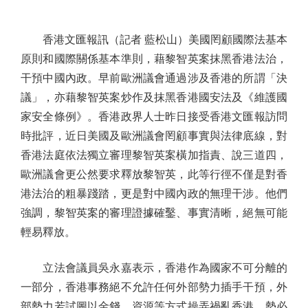
香港文匯報訊（記者 藍松山）美國罔顧國際法基本
原則和國際關係基本準則，藉黎智英案抹黑香港法治，
干預中國內政。早前歐洲議會通過涉及香港的所謂「決
議」，亦藉黎智英案炒作及抹黑香港國安法及《維護國
家安全條例》。香港政界人士昨日接受香港文匯報訪問
時批評，近日美國及歐洲議會罔顧事實與法律底線，對
香港法庭依法獨立審理黎智英案橫加指責、說三道四，
歐洲議會更公然要求釋放黎智英，此等行徑不僅是對香
港法治的粗暴踐踏，更是對中國內政的無理干涉。他們
強調，黎智英案的審理證據確鑿、事實清晰，絕無可能
輕易釋放。
立法會議員吳永嘉表示，香港作為國家不可分離的
一部分，香港事務絕不允許任何外部勢力插手干預，外
部勢力若試圖以金錢、資源等方式操弄禍亂香港，勢必