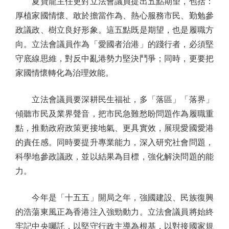
夏寶龍主任更對立法會議員提出五點期望，包括：
厚植家國情懷、敢於擔當作為、熱心服務市民、勤勉參
政議政、樹立良好形象。這五點既是期望，也是履職方
向。立法會議員作為「愛國者治港」的踐行者，必須堅
守底線思維，對反中亂港勢力堅決鬥爭；同時，更要把
家國情懷轉化為治理效能。
立法會議員要深耕民生福祉，多「落區」「落界」
傾聽市民及業界聲音，把市民急難愁盼問題作為履職重
點，推動政府政策更接地氣、更具實效，展現愛國愛港
的責任感。同時要提升專業能力，深入研究社會問題，
科學地參政議政，並以結果為目標，強化解決問題的能
力。
今年是「十五五」開局之年，強國建設、民族復興
的浩蕩東風正為香港注入強勁動力。立法會議員將始終
牢記中央囑託，以堅守行政主導為根基，以對接國家規