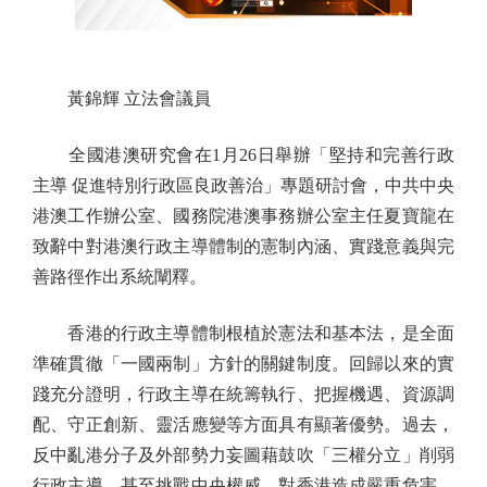
黃錦輝 立法會議員
全國港澳研究會在1月26日舉辦「堅持和完善行政
主導 促進特別行政區良政善治」專題研討會，中共中央
港澳工作辦公室、國務院港澳事務辦公室主任夏寶龍在
致辭中對港澳行政主導體制的憲制內涵、實踐意義與完
善路徑作出系統闡釋。
香港的行政主導體制根植於憲法和基本法，是全面
準確貫徹「一國兩制」方針的關鍵制度。回歸以來的實
踐充分證明，行政主導在統籌執行、把握機遇、資源調
配、守正創新、靈活應變等方面具有顯著優勢。過去，
反中亂港分子及外部勢力妄圖藉鼓吹「三權分立」削弱
行政主導，甚至挑戰中央權威，對香港造成嚴重危害。