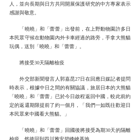
人，並向長期與日方共同開展保護研究的中方專家表示
感謝與敬意。
「曉曉」和「蕾蕾」出發前，在上野動物園許多日
本民眾守候在動物園內外卡車經過的路旁，手拿大熊貓
玩偶，送別「曉曉」和「蕾蕾」。
將接受30天隔離檢疫
外交部新聞發言人郭嘉昆27日在回應日媒記者提問
時表示，根據中日之間的有關協議，旅居日本的大熊貓
「曉曉」和「蕾蕾」已於今日啟程返回中國，較此前約
定的返還期限提前了約一個月，「我們一如既往歡迎日
本民眾來中國看大熊貓。」
「曉曉」和「蕾蕾」回國後將接受為期30天的隔離
檢疫，然後回到四川雅安碧峰峽基地。