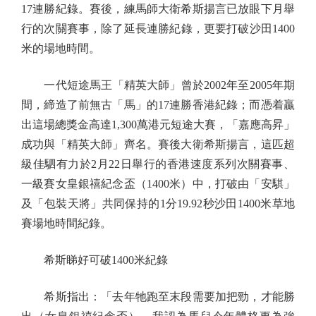
17連勝紀錄。賽後，練馬師大衛希斯揚言已放眼下月舉
行的次關賽事，除了延長連勝紀錄，更要打破沙田1400
米的場地時間。
一代短途馬王「精英大師」曾於2002年至2005年期
間，締造了前無古「馬」的17連勝香港紀錄；而憑着贏
出這場總獎金高達1,300萬港元短途大賽，「嘉應高昇」
成功與「精英大師」齊名。賽後大衛希斯揚言，這匹超
級佳駟有力於2月22日舉行的香港速度系列次關賽事、
一級賽女皇銀禧紀念盃（1400米）中，打破由「安騏」
及「包裝天將」共同保持的1分19.92秒沙田1400米草地
賽場地時間紀錄。
希斯睇好可破1400米紀錄
希斯指出：「去年牠跑至末段需要加把勁，才能勝