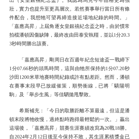
出（女皇銀禧紀念盃）。我認為馬兒今年體格更為強
壯，實力也提升至更高層次。若然賽事舉行當日所有條
件配合，我想牠可望再締造接近場地紀錄的時間。」
「嘉應高昇」上屆角逐女皇銀禧紀念盃之時，由於慣常
拍檔潘頓因傷缺陣，最終改由田泰安執韁，並以1分20.3
3秒時間勝出該賽。
「嘉應高昇」剛周日在百週年紀念短途盃一戰締下
1分07.66秒的頭馬時間，這與由牠所保持的1分07.20秒
沙田1200米草地賽時間紀錄或許有點差距。然而，潘頓
在賽事末段早已放緩催策，順勢衝線，已將「驕陽明
駒」及「舉步生風」等佳駟拋甩擊敗。
希斯補充：「今日的取勝距離不算最遠，但這是潘
頓末段將牠收慢，過終點時跑得最輕鬆的一次。」贏出
這場後，「嘉應高昇」競賽生涯賽績改寫為20戰18勝。
自2024年2月12日後至今保持不敗，其生涯累積獎金已