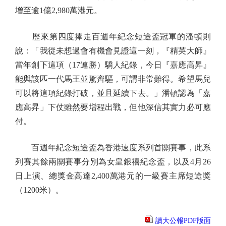
增至逾1億2,980萬港元。
歷來第四度捧走百週年紀念短途盃冠軍的潘頓則
說：「我從未想過會有機會見證這一刻，『精英大師』
當年創下這項（17連勝）驕人紀錄，今日『嘉應高昇』
能與該匹一代馬王並駕齊驅，可謂非常難得。希望馬兒
可以將這項紀錄打破，並且延續下去。」潘頓認為「嘉
應高昇」下仗雖然要增程出戰，但他深信其實力必可應
付。
百週年紀念短途盃為香港速度系列首關賽事，此系
列賽其餘兩關賽事分別為女皇銀禧紀念盃，以及4月26
日上演、總獎金高達2,400萬港元的一級賽主席短途獎
（1200米）。
讀大公報PDF版面