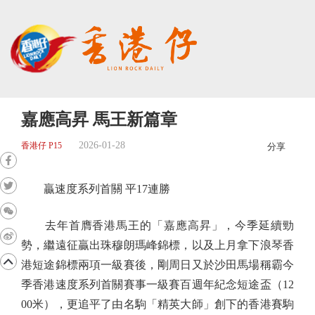
嘉應高昇 馬王新篇章
2026-01-28
香港仔 P15
分享
贏速度系列首關 平17連勝
去年首膺香港馬王的「嘉應高昇」，今季延續勁
勢，繼遠征贏出珠穆朗瑪峰錦標，以及上月拿下浪琴香
港短途錦標兩項一級賽後，剛周日又於沙田馬場稱霸今
季香港速度系列首關賽事一級賽百週年紀念短途盃（12
00米），更追平了由名駒「精英大師」創下的香港賽駒