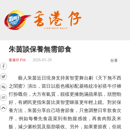
朱茵談保養無需節食
2026-01-28
香港仔 P16
分享
藝人朱茵近日現身支持黃智雯舞台劇《天下無不西
之閨蜜》演出，當日以藍色襯衫配菱格紋冷衫搭牛仔褲
打扮嘅佢，大方有氣質，靚樣更擁飽滿蘋果肌，狀態勁
好，有網民更指朱茵比黃智雯睇落更年輕上鏡。對於保
養方法，朱茵分享自己唔會節食，只會調整日常飲食次
序，例如每餐先食蔬菜到有飽腹感後，再食肉類及米
飯，減少澱粉質及脂肪吸收。另外，如果要捱夜，佢就