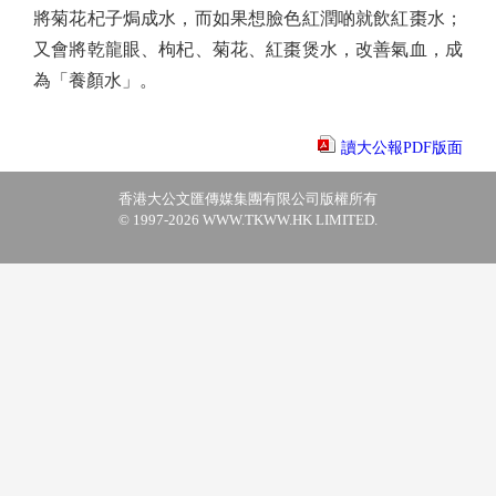
將菊花杞子焗成水，而如果想臉色紅潤啲就飲紅棗水；
又會將乾龍眼、枸杞、菊花、紅棗煲水，改善氣血，成
為「養顏水」。
讀大公報PDF版面
香港大公文匯傳媒集團有限公司版權所有
© 1997-2026 WWW.TKWW.HK LIMITED.