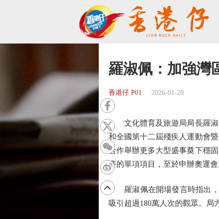
羅淑佩：加強灣
香港仔 P01
2026-01-28
文化體育及旅遊局局長羅淑佩
和全國第十二屆殘疾人運動會暨
合作舉辦更多大型盛事奠下穩固
賽的單項項目，至於申辦奧運會
羅淑佩在開場發言時指出，啟
吸引超過180萬人次的觀眾。