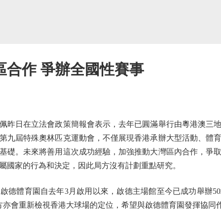
區合作 爭辦全國性賽事
昨日在立法會政策簡報會表示，去年已圓滿舉行由粵港澳三地
第九屆特殊奧林匹克運動會，不僅展現香港承辦大型活動、體
基礎。未來將善用這次成功經驗，加強推動大灣區內合作，爭
屬國家的行為和決定，因此局方沒有計劃重點研究。
德體育園自去年3月啟用以來，啟德主場館至今已成功舉辦50
局方亦會重新檢視香港大球場的定位，希望與啟德體育園發揮協同