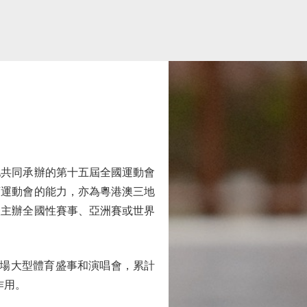
共同承辦的第十五屆全國運動會
育運動會的能力，亦為粵港澳三地
取主辦全國性賽事、亞洲賽或世界
場大型體育盛事和演唱會，累計
作用。