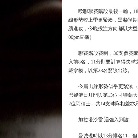
歐聯聯賽階段最後一輪，18
線形勢較上季更緊湊，黑柴預期
續進攻，今晚投注方向都以大盤為
00pm直播）
聯賽階段賽制，36支參賽隊伍，
入前8名，11分則要計算得失
戴拿模，以第23名驚險出線。
今屆出線形勢似乎更緊湊（見上
巴黎聖日耳門與第13位阿特蘭大
2位阿積士，共14支球隊相差亦
加拉塔沙雷 遇強入到波
曼城現時以13分排名11，但