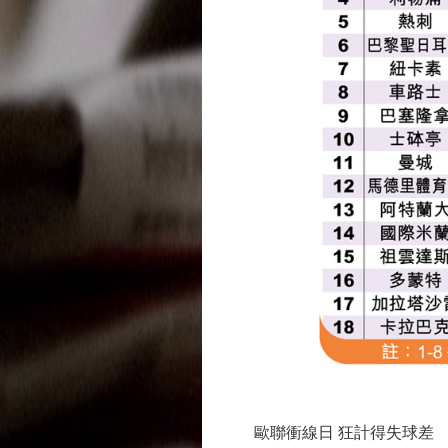
歐聯衝線日 狂計得失球差