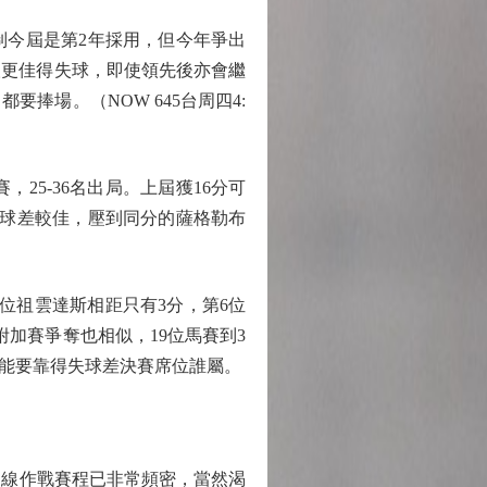
今屆是第2年採用，但今年爭出
取更佳得失球，即使領先後亦會繼
捧場。（NOW 645台周四4:
25-36名出局。上屆獲16分可
失球差較佳，壓到同分的薩格勒布
位祖雲達斯相距只有3分，第6位
附加賽爭奪也相似，19位馬賽到3
極可能要靠得失球差決賽席位誰屬。
多線作戰賽程已非常頻密，當然渴