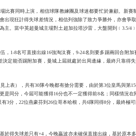
場比賽同時上演，相信球隊教練團及球迷都要忙於兼顧。新賽制
會出現狂計得失球差情況，相信列強除了致力爭勝外，亦會爭
主。當中英超曼城主場對土超加拉塔沙雷，大盤開到﹝3.5/4﹞都要
1-8名可直接出線16強淘汰賽，9-24名則要多踢兩回合附加賽，
球差決定能否踢附加賽，曼城上屆就處於出局邊緣，最終只靠得
表），共有30隊今晚都有搶分需要，由於第3位皇馬與第15
更是同分，今屆可能獲得16分也不一定獲得前8名；同樣情況在
只有3分，22位燕豪芬到26位哥本哈根，共6隊同得8分，最終
基於得失球差只有+4，今晚贏波亦未確保直接出線，基於原本