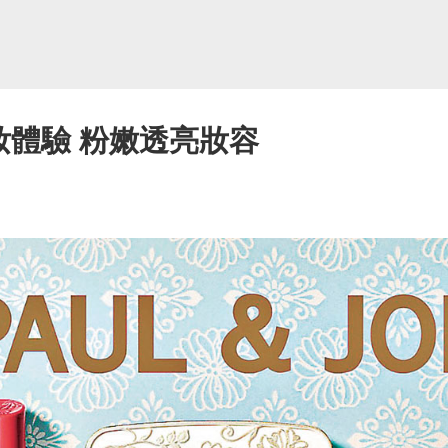
E化妝體驗 粉嫩透亮妝容