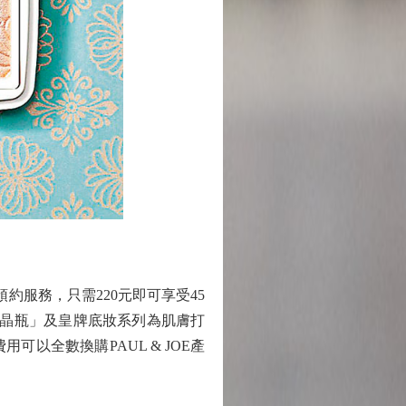
約服務，只需220元即可享受45
紫晶瓶」及皇牌底妝系列為肌膚打
以全數換購PAUL & JOE產