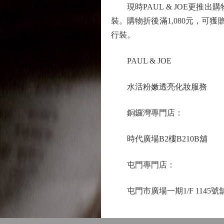
現時PAUL & JOE更推出購
裝。購物折後滿1,080元，可獲贈
行裝。
PAUL & JOE
水活粉嫩透亮化妝服務
銅鑼灣專門店：
時代廣場B2樓B210B舖
屯門專門店：
屯門市廣場一期1/F 1145號