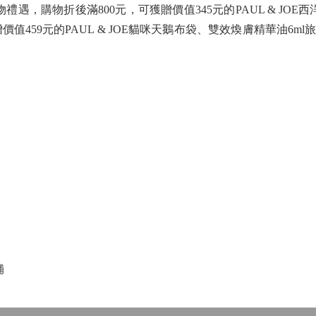
物禮遇，購物折後滿800元，可獲贈價值345元的PAUL & JOE
價值459元的PAUL & JOE貓咪天鵝布袋、雙效煥膚精華油6m
舖