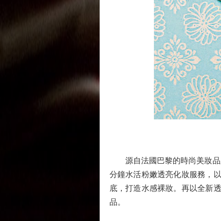
源自法國巴黎的時尚美妝品牌PA
分鐘水活粉嫩透亮化妝服務，以
底，打造水感裸妝。再以全新透亮
品。