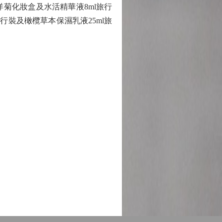
西洋菊化妝盒及水活精華液8ml旅行
l旅行裝及橄欖草本保濕乳液25ml旅