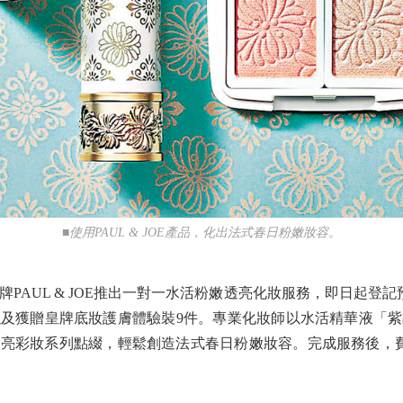
■使用PAUL & JOE產品，化出法式春日粉嫩妝容。
UL & JOE推出一對一水活粉嫩透亮化妝服務，即日起登記預
及獲贈皇牌底妝護膚體驗裝9件。專業化妝師以水活精華液「
彩妝系列點綴，輕鬆創造法式春日粉嫩妝容。完成服務後，費用可