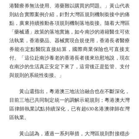
港醫療券無法使用、港藥難以購買的問題。」黃山代表
則結合實際案例介紹，針對大灣區規則機制銜接中的痛
點，廣東持續推動各項規則機制落地銜接。隨着大灣區
「藥械通」政策的落地實施，如今南沙的港籍醫生可依
法執業，香港藥品、器械實現合規使用，香港長者醫療
券能在定點醫院直接結算，國際商業保險也可直接支
付。「這位赴南沙養老的香港長者後來欣慰地說，現在
在南沙的生活真正安定下來了，這背後正是監管、支付
與規則的系統性銜接。」
黃山還指出，粵港澳三地法治融合也在不斷深化，
目前三地已共同制定統一的調解示範規則；粵港澳大灣
區律師執業試點持續深化，已有超630名港澳律師在灣
區執業。
黃山認為，通過一系列舉措，大灣區規則對接穩步