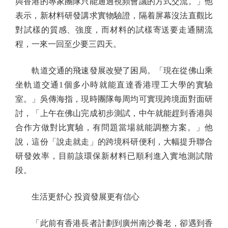
與香港的專家團隊只能通過視頻會議的方式交流。」他
表示，新材料研發講求實物驗證，隔着屏幕沒法直觀比
對試樣的質感、強度，而材料的試樣寄送要走通關流
程，一來一回至少要三四天。
軌道交通的飛速發展改變了困局。「現在從佛山乘
坐軌道交通1個多小時就能直達香港理工大學的實驗
室。」吳傳海指，現時團隊每周均可實現跨境面對面研
討，「上午在佛山完成初步測試，中午就能趕到香港與
合作方做對比實驗，有問題當場就能調整方案。」他
說，這份「說走就走」的跨境科研便利，大幅提升聯合
研發效率，目前該環保新材料已順利進入實地測試階
段。
生活更舒心 投資發展更有信心
「此前有香港長者計劃到廣州南沙養老，卻遇到香