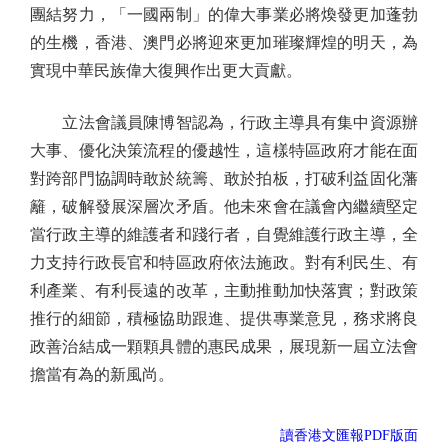
團結努力，「一國兩制」的偉大事業必將煥發更加蓬勃
的生機，香港、澳門必將迎來更加璀璨輝煌的明天，為
實現中華民族偉大復興作出更大貢獻。
立法會議員陳博智認為，行政主導具有集中資源辦
大事、優化決策流程的優越性，這樣特區政府才能在面
對跨部門協調時敢於統籌、敢於拍板，打破利益固化藩
籬，破解發展深層次矛盾。他未來會在議會內繼續堅定
當行政主導的維護者和踐行者，自覺維護行政主導，全
力支持行政長官和特區政府依法施政。對有利民生、有
利產業、有利長遠的改革，主動推動加快落實；對政策
推行的細節，積極協助跟進、提供專業意見，務求將良
政善治結成一顆顆具體的惠民成果，展現新一屆立法會
擔當有為的新風尚。
讀香港文匯報PDF版面