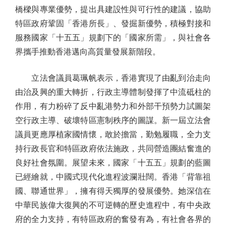
橋樑與專業優勢，提出具建設性與可行性的建議，協助
特區政府鞏固「香港所長」、發掘新優勢，積極對接和
服務國家「十五五」規劃下的「國家所需」，與社會各
界攜手推動香港邁向高質量發展新階段。
立法會議員葛珮帆表示，香港實現了由亂到治走向
由治及興的重大轉折，行政主導體制發揮了中流砥柱的
作用，有力粉碎了反中亂港勢力和外部干預勢力試圖架
空行政主導、破壞特區憲制秩序的圖謀。新一屆立法會
議員更應厚植家國情懷，敢於擔當，勤勉履職，全力支
持行政長官和特區政府依法施政，共同營造團結奮進的
良好社會氛圍。展望未來，國家「十五五」規劃的藍圖
已經繪就，中國式現代化進程波瀾壯闊。香港「背靠祖
國、聯通世界」，擁有得天獨厚的發展優勢。她深信在
中華民族偉大復興的不可逆轉的歷史進程中，有中央政
府的全力支持，有特區政府的奮發有為，有社會各界的