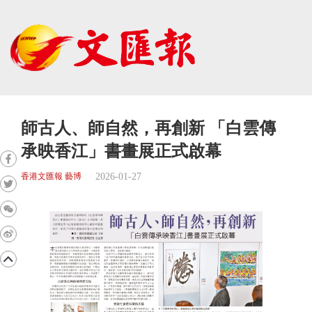
師古人、師自然，再創新 「白雲傳
承映香江」書畫展正式啟幕
2026-01-27
香港文匯報 藝博