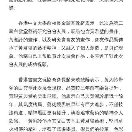
襟。
香港中文大學前校長金耀基致辭表示，此次為第二
屆白雲堂藝術研究會會友展，展品包含黃君璧的畫作、
黃湘詅的畫作，以及研究會會友的畫作，會友作品既傳
承了黃君璧的藝術精神，又融入了個人創造，是良好現
象。他稱自己非常欣賞此次展會作品，並表達了對此次
會友展的成功祝願。
香港書畫文玩協會會長趙東曉致辭表示，黃湘詅帶
領的白雲堂此次展會規模、品質較三年前有顯著提升，
實現質與量的雙重飛躍。他表示自己與黃湘詅相識十餘
年，其氣度格局、藝術境界較早年有巨大進步，不僅技
法精進，精神層面更有提升，執着追求藝術的精神令人
欽佩。「黃湘詅傳承其父白雲堂主黃君璧藝術，堅持薪
火相傳的精神，培養了眾多學員。學員們的控筆、色彩