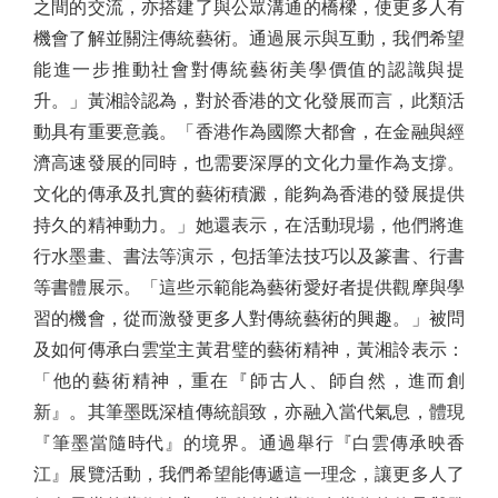
之間的交流，亦搭建了與公眾溝通的橋樑，使更多人有
機會了解並關注傳統藝術。通過展示與互動，我們希望
能進一步推動社會對傳統藝術美學價值的認識與提
升。」黃湘詅認為，對於香港的文化發展而言，此類活
動具有重要意義。「香港作為國際大都會，在金融與經
濟高速發展的同時，也需要深厚的文化力量作為支撐。
文化的傳承及扎實的藝術積澱，能夠為香港的發展提供
持久的精神動力。」她還表示，在活動現場，他們將進
行水墨畫、書法等演示，包括筆法技巧以及篆書、行書
等書體展示。「這些示範能為藝術愛好者提供觀摩與學
習的機會，從而激發更多人對傳統藝術的興趣。」被問
及如何傳承白雲堂主黃君璧的藝術精神，黃湘詅表示：
「他的藝術精神，重在『師古人、師自然，進而創
新』。其筆墨既深植傳統韻致，亦融入當代氣息，體現
『筆墨當隨時代』的境界。通過舉行『白雲傳承映香
江』展覽活動，我們希望能傳遞這一理念，讓更多人了