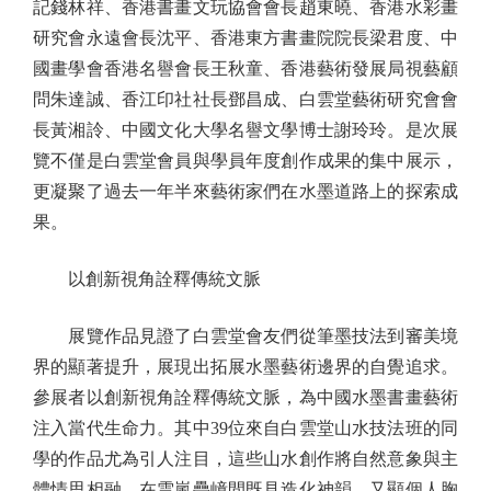
記錢林祥、香港書畫文玩協會會長趙東曉、香港水彩畫
研究會永遠會長沈平、香港東方書畫院院長梁君度、中
國畫學會香港名譽會長王秋童、香港藝術發展局視藝顧
問朱達誠、香江印社社長鄧昌成、白雲堂藝術研究會會
長黃湘詅、中國文化大學名譽文學博士謝玲玲。是次展
覽不僅是白雲堂會員與學員年度創作成果的集中展示，
更凝聚了過去一年半來藝術家們在水墨道路上的探索成
果。
以創新視角詮釋傳統文脈
展覽作品見證了白雲堂會友們從筆墨技法到審美境
界的顯著提升，展現出拓展水墨藝術邊界的自覺追求。
參展者以創新視角詮釋傳統文脈，為中國水墨書畫藝術
注入當代生命力。其中39位來自白雲堂山水技法班的同
學的作品尤為引人注目，這些山水創作將自然意象與主
體情思相融，在雲嵐疊嶂間既見造化神韻，又顯個人胸