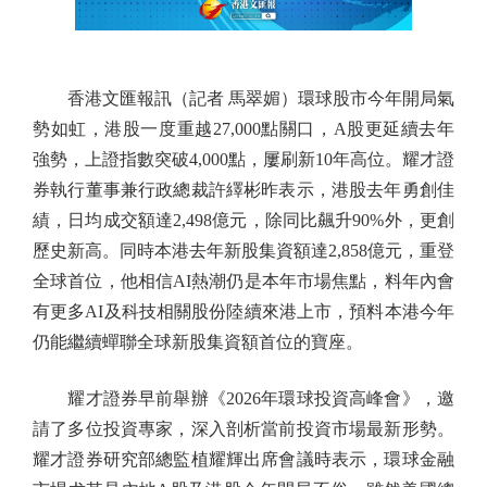
香港文匯報訊（記者 馬翠媚）環球股市今年開局氣
勢如虹，港股一度重越27,000點關口，A股更延續去年
強勢，上證指數突破4,000點，屢刷新10年高位。耀才證
券執行董事兼行政總裁許繹彬昨表示，港股去年勇創佳
績，日均成交額達2,498億元，除同比飆升90%外，更創
歷史新高。同時本港去年新股集資額達2,858億元，重登
全球首位，他相信AI熱潮仍是本年市場焦點，料年內會
有更多AI及科技相關股份陸續來港上市，預料本港今年
仍能繼續蟬聯全球新股集資額首位的寶座。
耀才證券早前舉辦《2026年環球投資高峰會》，邀
請了多位投資專家，深入剖析當前投資市場最新形勢。
耀才證券研究部總監植耀輝出席會議時表示，環球金融