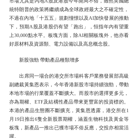
市場尤其是內地A股及港股今年開局不俗，雖然美國總
統特朗普的政策將繼續成為全球政經最大之不確定性，
不過在內地「十五五」規劃憧憬以及AI加快發展的推動
下，預期A股及港股仍有望「跑出」，恒指年內有望重
上30,000點水平。板塊方面，除AI相關板塊外，他亦看
好原材料及資源類、電力設備以及高息概念股。
新股強勁 帶動產品種類增多
出席同一場合的港交所市場科客戶業務發展部高級
副總裁黃集恩表示，今年香港新股市場持續強勁，帶動
本地市場的行業覆蓋不斷擴大。而股市的選擇更多元，
亦為期權、ETF及結構性產品帶來更豐富的投資標的。
本港的產品生態圈不斷擴充，黃集恩透露，港交所在1
月19日推出6隻全新股票期權，涵蓋生物科技及黃金等
板塊，新產品一推出已獲市場不俗反應，交投亦相當活
躍。