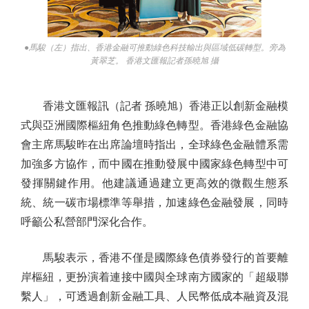
●馬駿（左）指出、香港金融可推動綠色科技輸出與區域低碳轉型。旁為
黃翠芝。 香港文匯報記者孫曉旭 攝
香港文匯報訊（記者 孫曉旭）香港正以創新金融模
式與亞洲國際樞紐角色推動綠色轉型。香港綠色金融協
會主席馬駿昨在出席論壇時指出，全球綠色金融體系需
加強多方協作，而中國在推動發展中國家綠色轉型中可
發揮關鍵作用。他建議通過建立更高效的微觀生態系
統、統一碳市場標準等舉措，加速綠色金融發展，同時
呼籲公私營部門深化合作。
馬駿表示，香港不僅是國際綠色債券發行的首要離
岸樞紐，更扮演着連接中國與全球南方國家的「超級聯
繫人」，可透過創新金融工具、人民幣低成本融資及混