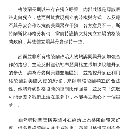
格陵蘭長期以來存在獨立呼聲，內部共識是應該最
終走向獨立，然而對於實現獨立的時機與方式，以及應
否與丹麥合作以抗衡美國潛在干預，各方意見不一。斯
特蘭斯比耶格分析稱，當前持謹慎支持獨立立場的格陵
蘭政府，其總體立場與丹麥保持一致。
然而並非所有格陵蘭政治人物均認同與丹麥加強合
作的路線。主流反對黨領袖布麗貝格主張加快脫離丹麥
的步伐，認為丹麥與美國並無區別，並指控丹麥正利用
格陵蘭對美國入侵的恐懼，來削弱格陵蘭獨立的合法
性。他將丹麥對格陵蘭的控制比作強暴，並反問「怎麼
可能更差？我們正活在噩夢中，不能再去擔心下一個噩
夢」。
雖然特朗普聲稱美國可在經濟上為格陵蘭帶來好
處，但多數格陵蘭人並未被說服，布麗貝格也表明不會