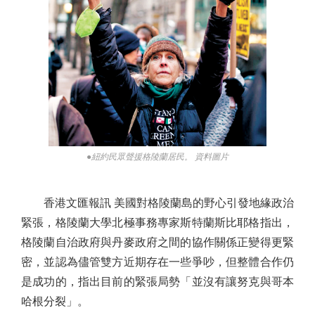
●紐約民眾聲援格陵蘭居民。 資料圖片
香港文匯報訊 美國對格陵蘭島的野心引發地緣政治
緊張，格陵蘭大學北極事務專家斯特蘭斯比耶格指出，
格陵蘭自治政府與丹麥政府之間的協作關係正變得更緊
密，並認為儘管雙方近期存在一些爭吵，但整體合作仍
是成功的，指出目前的緊張局勢「並沒有讓努克與哥本
哈根分裂」。