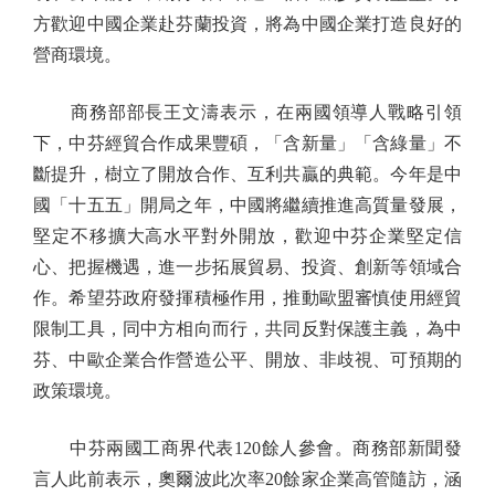
方歡迎中國企業赴芬蘭投資，將為中國企業打造良好的
營商環境。
商務部部長王文濤表示，在兩國領導人戰略引領
下，中芬經貿合作成果豐碩，「含新量」「含綠量」不
斷提升，樹立了開放合作、互利共贏的典範。今年是中
國「十五五」開局之年，中國將繼續推進高質量發展，
堅定不移擴大高水平對外開放，歡迎中芬企業堅定信
心、把握機遇，進一步拓展貿易、投資、創新等領域合
作。希望芬政府發揮積極作用，推動歐盟審慎使用經貿
限制工具，同中方相向而行，共同反對保護主義，為中
芬、中歐企業合作營造公平、開放、非歧視、可預期的
政策環境。
中芬兩國工商界代表120餘人參會。商務部新聞發
言人此前表示，奧爾波此次率20餘家企業高管隨訪，涵