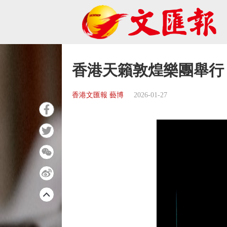
香港天籟敦煌樂團舉行
香港文匯報 藝博
2026-01-27