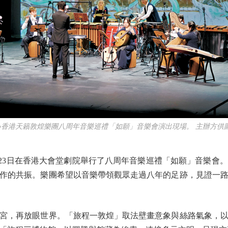
●香港天籟敦煌樂團八周年音樂巡禮「如願」音樂會演出現場。 主辦方供
3日在香港大會堂劇院舉行了八周年音樂巡禮「如願」音樂會
作的共振。樂團希望以音樂帶領觀眾走過八年的足跡，見證一
，再放眼世界。「旅程一敦煌」取法壁畫意象與絲路氣象，以