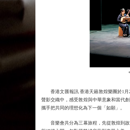
香港文匯報訊 香港天籟敦煌樂團於1月2
聲影交織中，感受敦煌與中華意象和當代創
攜手把共同的理想化為下一個「如願」。
音樂會共分為三幕旅程，先從敦煌到故宮