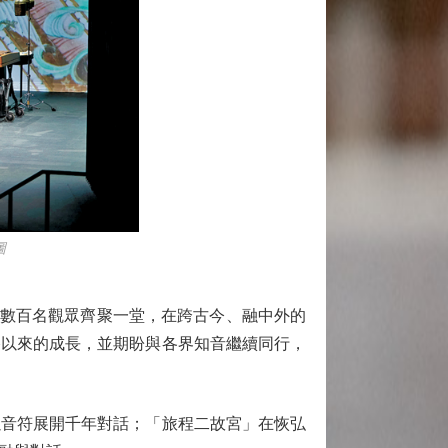
圖
。數百名觀眾齊聚一堂，在跨古今、融中外的
路以來的成長，並期盼與各界知音繼續同行，
音符展開千年對話；「旅程二故宮」在恢弘