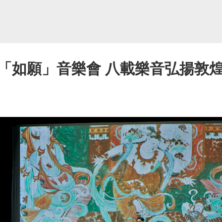
「如願」音樂會 八載樂音弘揚敦