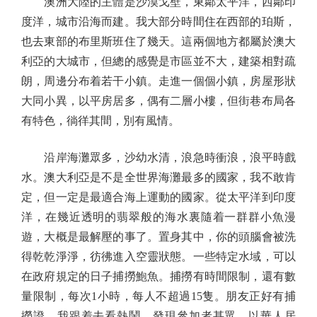
澳洲大陸的主體是沙漠戈壁，東鄰太平洋，西鄰印
度洋，城市沿海而建。我大部分時間住在西部的珀斯，
也去東部的布里斯班住了幾天。這兩個地方都屬於澳大
利亞的大城市，但總的感覺是市區並不大，建築相對疏
朗，周邊分布着若干小鎮。走進一個個小鎮，房屋形狀
大同小異，以平房居多，偶有二層小樓，但街巷布局各
有特色，徜徉其間，別有風情。
沿岸海灘眾多，沙幼水清，浪急時衝浪，浪平時戲
水。澳大利亞是不是全世界海灘最多的國家，我不敢肯
定，但一定是最適合海上運動的國家。從太平洋到印度
洋，在幾近透明的翡翠般的海水裏隨着一群群小魚漫
遊，大概是最解壓的事了。置身其中，你的頭腦會被洗
得乾乾淨淨，彷彿進入空靈狀態。一些特定水域，可以
在政府規定的日子捕撈鮑魚。捕撈有時間限制，還有數
量限制，每次1小時，每人不超過15隻。朋友正好有捕
撈證，我跟着去看熱鬧，發現參加者甚眾，以華人居