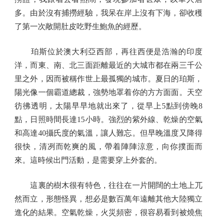
多。由於沒有捕撈經驗，我呆在岸上沒有下海，卻收穫
了第一次敞開肚皮吃野生鮑魚的經歷。
珀斯位於澳大利亞西部，再往西便是浩瀚的印度
洋，而東、南、北三面距離最近的大城市都在兩三千公
里之外，因而被稱作世上最孤獨的城市。夏日的珀斯，
陽光像一個霸道總裁，強勢地罩着你的方方面面。天空
彷彿透明，太陽早早地就出來了，從早上5點到傍晚8
點，日照時間長達15小時。強烈的紫外線、乾燥的空氣
和高達40攝氏度的氣溫，讓人難忘。但早晚溫度又降得
很快，清冽而乾爽的風，帶着陣陣涼意，向你撲面而
來。這時候出門活動，是需要穿上外套的。
這裏的樹木很有特色，往往在一片開闊的土地上兀
然而立，形態怪異，想必是數百萬年遠離其他大陸獨立
進化的結果。空氣乾燥，火災頻密，很容易看到被燒焦