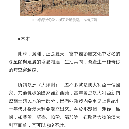
●一棵倒伏的樹，成了旅遊景點。 作者供圖
●木木
此時，澳洲，正是夏天。當中國節慶文化中著名的
冬至節與這裏的盛夏相遇，生活其間，會產生一種奇妙
的時空穿越感。
所謂澳洲（大洋洲），差不多就是澳大利亞一個國
家。其他像樣的國家如新西蘭，當年曾是澳大利亞新南
威爾士殖民地的一部分，巴布亞新幾內亞更是上世紀七
十年代才從澳大利亞獨立出來。至於那幾個「迷你」島
國，如斐濟、瑙魯、帕勞、湯加等，在龐然大物的澳大
利亞面前，真可以忽略不計。