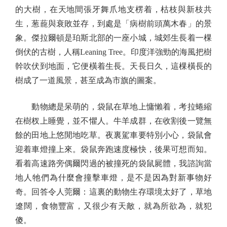
的大樹，在天地間張牙舞爪地支楞着，枯枝與新枝共
生，葱蘢與衰敗並存，到處是「病樹前頭萬木春」的景
象。傑拉爾頓是珀斯北部的一座小城，城郊生長着一棵
倒伏的古樹，人稱Leaning Tree。印度洋強勁的海風把樹
幹吹伏到地面，它便橫着生長。天長日久，這棵橫長的
樹成了一道風景，甚至成為市旗的圖案。
動物總是呆萌的，袋鼠在草地上慵懶着，考拉蜷縮
在樹杈上睡覺，並不懼人。牛羊成群，在收割後一覽無
餘的田地上悠閒地吃草。夜裏駕車要特別小心，袋鼠會
迎着車燈撞上來。袋鼠奔跑速度極快，後果可想而知。
看着高速路旁偶爾閃過的被撞死的袋鼠屍體，我諮詢當
地人牠們為什麼會撞擊車燈，是不是因為對新事物好
奇。回答令人莞爾：這裏的動物生存環境太好了，草地
遼闊，食物豐富，又很少有天敵，就為所欲為，就犯
傻。