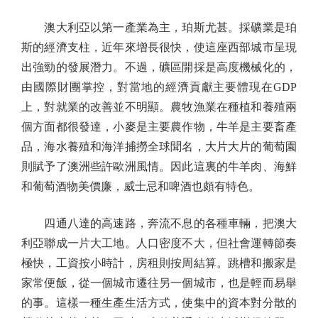
澳大利亞以第一產業為主，珀斯尤甚。採礦業是珀
斯的經濟支柱，近年來增長很快，使這座西部城市呈現
出強勁的發展潛力。不過，礦區開採是高度機械化的，
由國際財團掌控，對當地的經濟貢獻主要體現在GDP
上，對就業的改善並不明顯。農牧漁業在種植和養殖兩
個方面都很發達，小麥是主要農作物，牛羊是主要畜產
品，海水養殖和海洋捕撈全球聞名，大片大片的葡萄園
則賦予了澳洲些許歐洲風情。因此這裏的牛羊肉、海鮮
和葡萄酒物美價廉，威士忌和啤酒也頗有特色。
四通八達的高速路，奔流不息的各種車輛，把澳大
利亞聯成一片大工地。人口密度不大，但社會運轉節奏
極快，工資按小時計，房租則按周結算。跳槽和搬家是
家常便飯，從一個城市遷往另一個城市，也是輕而易舉
的事。這樣一種生產生活方式，使集中的資本對分散的