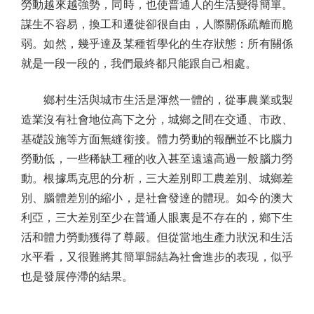
勞動越來越強勢，同時，也使普通人的生活變得簡單。
謀生不容易，換工和遷徙卻很自由，人際關係疏離而脆
弱。如然，幾乎達及某種哲學化的生存狀態：所有關係
就是一段一段的，我們最終都只能跟自己相處。
鄉村生活與城市生活是渾然一體的，從事農業或製
造業沒有社會地位高下之分，城鄉之間在交通、市政、
基礎設施等方面無縫銜接。體力勞動的報酬並不比腦力
勞動低，一些稀缺工種的收入甚至遠遠高過一般腦力勞
動。根據馬克思的分析，三大差別即工農差別、城鄉差
別、腦體差別的縮小，是社會發達的體現。如今的澳大
利亞，三大差別至少在普通人眼裏是不存在的，鄉下生
活和體力勞動獲得了尊嚴。但從當地生產力狀況和生活
水平看，又很難將其簡單歸結為社會進步的表現，似乎
也是發展停滯的結果。