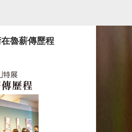
術在魯薪傳歷程