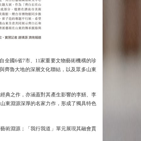
全國6省7市、11家重要文物藝術機構的珍
術與齊魯大地的深層文化聯結，以及眾多山東
經典之作，亦涵蓋對其產生影響的李鱔、李
與山東淵源深厚的名家力作，形成了獨具特色
藝術淵源；「我行我道」單元展現其融會貫