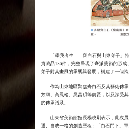
「學我者生——齊白石與山東弟子」特展早
貴藏品136件，完整呈現了齊派藝術的形
弟子對其畫風的承襲與發展，構建了一個跨
作為山東地區聚焦齊白石及其藝術傳承的
方膺、高鳳翰、吳昌碩等前賢，以及深受其
的傳承譜系。
山東省美術館館長楊曉剛表示，此次展覽
通、自成一格的創造歷程；「白石門下」單