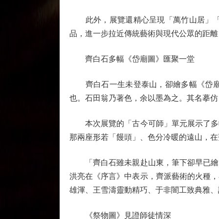
此外，展覽還精心呈現「萬竹山居」「五
品，進一步拉近傳統藝術與現代公眾的距離
齊白石多幅《岱廟圖》匯聚一堂
齊白石一生未登泰山，卻繪多幅《岱廟圖
也。石田翁乃著色，余以墨為之。其名摹仿
本次展覽的「古今可師」單元展示了多幅
那兩座形若「饅頭」、色分冷暖的遠山，在
「齊白石雖未親赴山東，筆下卻早已繪就
洪亮在《序言》中表示，齊派藝術的火種，
雄渾、王雪濤靈動精巧、于非闇工致典雅、
《祭物圖》見證師徒情深