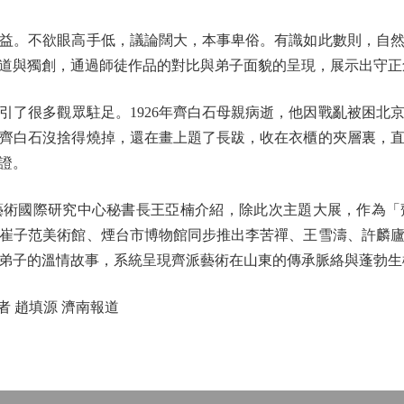
。不欲眼高手低，議論闊大，本事卑俗。有識如此數則，自然
道與獨創，通過師徒作品的對比與弟子面貌的呈現，展示出守正
很多觀眾駐足。1926年齊白石母親病逝，他因戰亂被困北
齊白石沒捨得燒掉，還在畫上題了長跋，收在衣櫃的夾層裏，
證。
國際研究中心秘書長王亞楠介紹，除此次主題大展，作為「
崔子范美術館、煙台市博物館同步推出李苦禪、王雪濤、許麟
弟子的溫情故事，系統呈現齊派藝術在山東的傳承脈絡與蓬勃生
 趙填源 濟南報道