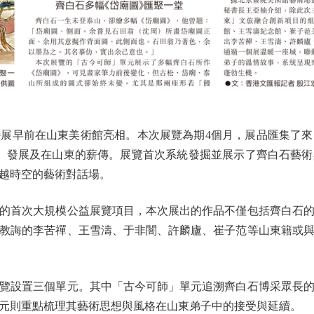
前在山東美術館亮相。本次展覽為期4個月，展品匯集了來自
成、發展及在山東的薪傳。展覽首次系統發掘並展示了齊白石藝
越時空的藝術對話場。
首次大規模公益展覽項目，本次展出的作品不僅包括齊白石的
教誨的李苦禪、王雪濤、于非闇、許麟廬、崔子范等山東籍或
設置三個單元。其中「古今可師」單元追溯齊白石博采眾長的
元則重點梳理其藝術思想與風格在山東弟子中的接受與延續。