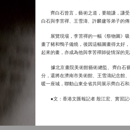
齊白石曾言，藝術之道，要能謙，謙受益
白石與李苦禪、王雪濤、許麟廬等弟子的傳
展覽現場，李苦禪的一幅《祭物圖》吸引了
畫了豬和鴨子備燒，後因這幅圖畫得太好，
起來的畫，亦成為他與李苦禪師徒情深的見
據北京畫院美術館藝術總監、齊白石藝術
分，還將在濟南市美術館、王雪濤紀念館、
暖一座城，聯動山東全省共同展示齊白石和
●文：香港文匯報記者 殷江宏、實習記者