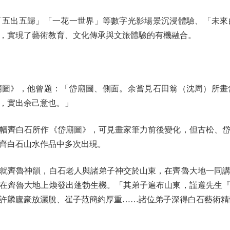
出五歸」「一花一世界」等數字光影場景沉浸體驗、「未來
，實現了藝術教育、文化傳承與文旅體驗的有機融合。
》，他曾題：「岱廟圖、側面。余嘗見石田翁（沈周）所畫
，實出余己意也。」
齊白石所作《岱廟圖》，可見畫家筆力前後變化，但古松、岱
齊白石山水作品中多次出現。
齊魯神韻，白石老人與諸弟子神交於山東，在齊魯大地一同講
在齊魯大地上煥發出蓬勃生機。「其弟子遍布山東，謹遵先生
許麟廬豪放灑脫、崔子范簡約厚重……諸位弟子深得白石藝術精