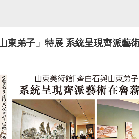
山東弟子」特展 系統呈現齊派藝