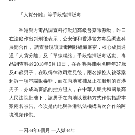
「人貨分離」等手段指揮販毒
香港警方毒品調查科行動組高級督察陳源勳，昨日
在法庭作出判刑後表示，公安部和香港警方毒品調查科
展開合作， 調查發現該販毒團夥組織嚴密，核心成員通
過「人貨分離」及「單線聯絡」手段指揮販毒活動。毒
品調查科於2018年5月10日，在香港拘捕兩名時年37歲
及45歲男子，在取得律政司意見後，兩名操控人被落案
起訴一項串謀販毒罪，而在內地被捕及正在服刑的香港
男子，亦成為審訊的控方證人，在中華人民共和國最高
人民法院批准下，該男子在內地以視頻方式作供指證本
案兩名被告。今次是內地與香港執法機構首次合作的跨
境視頻作供。
一囚34年6個月 一入獄34年