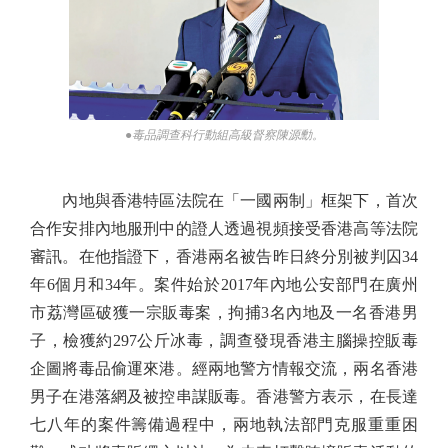
●毒品調查科行動組高級督察陳源勳。
內地與香港特區法院在「一國兩制」框架下，首次
合作安排內地服刑中的證人透過視頻接受香港高等法院
審訊。在他指證下，香港兩名被告昨日終分別被判囚34
年6個月和34年。案件始於2017年內地公安部門在廣州
市荔灣區破獲一宗販毒案，拘捕3名內地及一名香港男
子，檢獲約297公斤冰毒，調查發現香港主腦操控販毒
企圖將毒品偷運來港。經兩地警方情報交流，兩名香港
男子在港落網及被控串謀販毒。香港警方表示，在長達
七八年的案件籌備過程中，兩地執法部門克服重重困