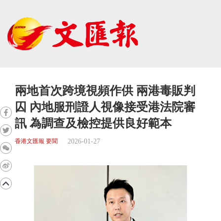
兩地首次跨境視頻作供 兩港毒販判
囚 內地服刑證人視像接受港法院審
訊 為調查及檢控提供良好範本
2026-01-27
香港文匯報 要聞