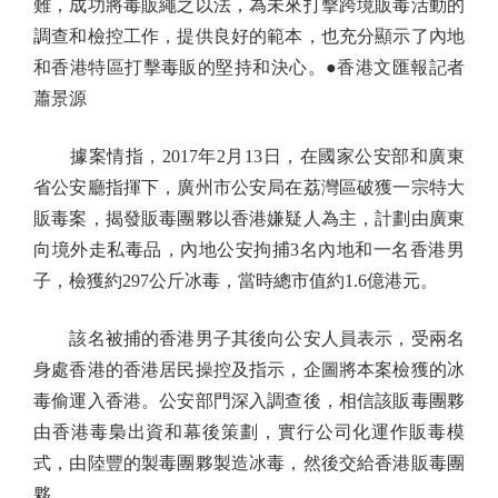
難，成功將毒販繩之以法，為未來打擊跨境販毒活動的
調查和檢控工作，提供良好的範本，也充分顯示了內地
和香港特區打擊毒販的堅持和決心。●香港文匯報記者
蕭景源
據案情指，2017年2月13日，在國家公安部和廣東
省公安廳指揮下，廣州市公安局在荔灣區破獲一宗特大
販毒案，揭發販毒團夥以香港嫌疑人為主，計劃由廣東
向境外走私毒品，內地公安拘捕3名內地和一名香港男
子，檢獲約297公斤冰毒，當時總市值約1.6億港元。
該名被捕的香港男子其後向公安人員表示，受兩名
身處香港的香港居民操控及指示，企圖將本案檢獲的冰
毒偷運入香港。公安部門深入調查後，相信該販毒團夥
由香港毒梟出資和幕後策劃，實行公司化運作販毒模
式，由陸豐的製毒團夥製造冰毒，然後交給香港販毒團
夥。