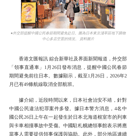
●外交部提醒中國公民春節期間避免赴日。圖為日本東京淺草區地下購物
中心多店空置的情況。 資料圖片
香港文匯報訊 綜合新華社及界面新聞報道，外交部
「領事直通車」1月26日發布消息，提醒中國公民春節
期間避免前往日本。數據顯示，截至1月26日，2026年2
月已有49條航線取消全部航班。
據介紹，近段時間以來，日本社會治安不靖，針對
中國公民違法犯罪案件多發。據日本警方消息，4名中
國公民26日上午在一起發生於日本北海道根室市的列車
與卡車相撞事故中受傷。中國駐札幌總領事館表示將應
當事人需要提供領事保護與協助。此外，部分地區連續