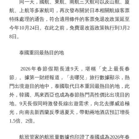
同一天，國航、東航、南航三大航司以及山航、廈
航、上航等多家航司，再次發布關於日本相關航線客票
特殊處理的通告，符合適用條件的客票免退改政策延至
今年10月24日。在此之前，免費退改簽政策執行到3月2
8日。
泰國重回最熱目的地
2026年春節假期長達9天，堪稱「史上最長春
節」。據第一財經報道，「去哪兒」旅行數據顯示，熱
門出境遊目的地中，泰國取代日本重回最熱目的地，此
外，韓國、馬來西亞也成為春節熱門高性價比出境目的
地。9天長假同時激發長線出遊需求，向北去挪威追極
光，向南去新西蘭反季過夏天，帶動兩地酒店預訂增長
1.5倍、2倍。
航班管家的航班量數據也印證了泰國成為2026年春