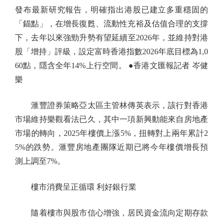
發布最新研究報告，明確指出港股已建立多重穩固的
「錨點」，在增長復甦、流動性充裕及估值合理的支撐
下，去年以來強勁升勢有望延續至2026年，並維持對港
股「增持」評級，設定富時香港指數2026年底目標為1,0
60點，隱含全年14%上行空間。 ●香港文匯報記者 岑健
樂
滙豐證券策略亞太區主管林傳英表示，該行對香港
市場維持樂觀看法已久，其中一項新興動能來自房地產
市場的轉向，2025年樓價上漲5%，扭轉對上兩年累計2
5%的跌勢。滙豐房地產團隊近期已將今年樓價增長預
測上調至7%。
樓市消費呈正循環 利好銀行業
隨着樓市與股市信心增強，居民資金流向定期存款