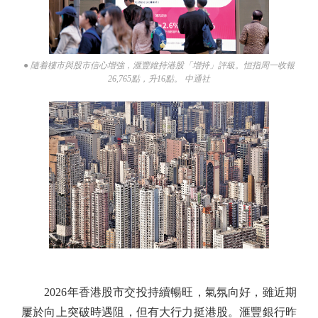
● 隨着樓市與股市信心增強，滙豐維持港股「增持」評級。恒指周一收報
26,765點，升16點。 中通社
2026年香港股市交投持續暢旺，氣氛向好，雖近期
屢於向上突破時遇阻，但有大行力挺港股。滙豐銀行昨