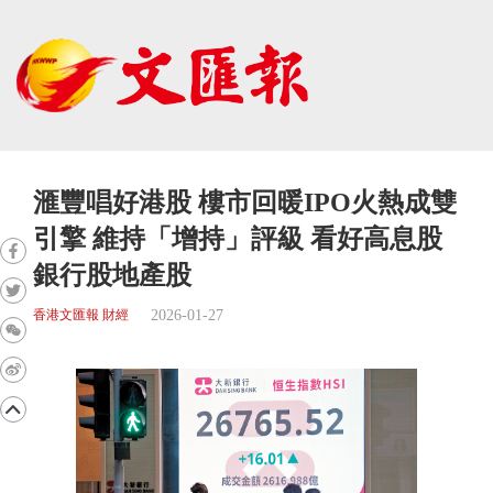
滙豐唱好港股 樓市回暖IPO火熱成雙
引擎 維持「增持」評級 看好高息股
銀行股地產股
2026-01-27
香港文匯報 財經