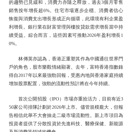
的趨勢已見緩和，消費力亦隨之釋放，過去3個月零售
銷售按年增長超6%。住宅市場逐步企穩、消費者信心
恢復與消費支出增長形成正向循環，此環境有利企業盈
利增長。銀行業在財富管理與樓按貸款需求增長當中持
續受益。綜合而言，這些因素可推動2026年盈利增長1
0%。
林傳英亦認為，香港正重塑其作為中國通往世界門
戶的角色，股市樂觀情緒顯著。去年，富時香港指數錄
得自2017年以來最強勁回報，受惠內地與香港家庭持續
增加股票配置，強勁的流動性預計將在今年持續。
首次公開招股（IPO）市場亦重拾活力，目前有近3
50家公司排隊計劃於2026年上市。儘管規模龐大，但報
告相信此舉不大會抽走二級市場流動性。新上市項目為
投資者提供了分散投資於先進科技、醫療保健、新能源
及新消費等領域的機會。