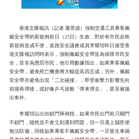
香港文匯報訊（記者 蕭景源）強制交通工具乘客佩
戴安全帶的新規例前日（25日）生效，對於有市民反映
新規例造成不便，道路安全議會成員李耀培昨日接受香
港文匯報訪問時表示，強制佩戴安全帶旨為保障市民安
全，並非為懲罰市民，他引用數據指出，如果乘客佩戴
安全帶，避免死亡機會將大幅提高四五成；另外，佩戴
安全帶亦避免出現「二次碰撞」，即受衝擊力影響先向
前撞再彈後，或好像乒乓波般「彈來彈去」，甚至被拋
出車外。
李耀培以出街鎖門舉例指，如果市民出門前只關門
不鎖門，雖然並不會立刻遇到問題，但一旦遇上賊匪便
無法防備，同樣如果乘客不佩戴安全帶，一旦發生車禍