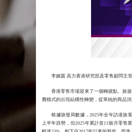
李婉茵 高力香港研究部及零售顧問主
香港零售市場迎來了一個轉捩點。旅遊復
費模式的出現結構性轉變，從單純的商品消
根據旅發局數據，2025年全年訪港旅客達4,
上半年跌勢，但2025年累計首11個月零售業銷
幅達23%，創下自2017年以來的新低，