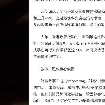
即便如此，受到香港財富管理需求驅動，
和上升2.9%。金融板塊率先突破策略慣
及內地電商平台低價競爭所影響，過往的消
去年，香港政府啟動的一系列策略性舉措
動：Coldplay演唱會、Art Base
式零售可提升商場銷售達20%，然而現時
售價值挖掘空間。
敘事主題成核心價值
隨着敘事主題（story-telling）
的門店、限量商品、或與本地藝術家的聯乘
控，但卻利於品牌與敘事結合，鞏固顧客忠
項目、Kai Tak SNDO第二期均能提