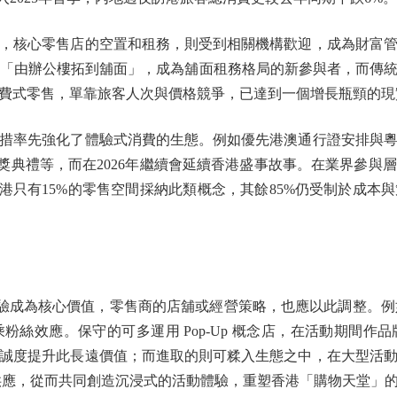
核心零售店的空置和租務，則受到相關機構歡迎，成為財富管
性，「由辦公樓拓到舖面」，成為舖面租務格局的新參與者，而傳
費式零售，單靠旅客人次與價格競爭，已達到一個增長瓶頸的現
率先強化了體驗式消費的生態。例如優先港澳通行證安排與粵
l至MAMA 頒獎典禮等，而在2026年繼續會延續香港盛事故事。在業
香港只有15%的零售空間採納此類概念，其餘85%仍受制於成本
對零售體驗成為核心價值，零售商的店舖或經營策略，也應以此調整。
粉絲效應。保守的可多運用 Pop-Up 概念店，在活動期間作
誠度提升此長遠價值；而進取的則可糅入生態之中，在大型活
供相關供應，從而共同創造沉浸式的活動體驗，重塑香港「購物天堂」