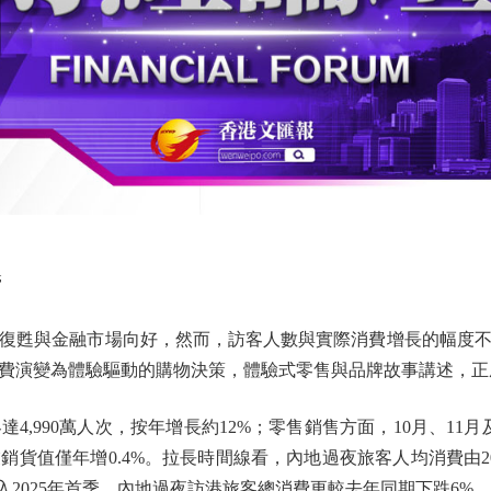
管
甦與金融市場向好，然而，訪客人數與實際消費增長的幅度不
費演變為體驗驅動的購物決策，體驗式零售與品牌故事講述，正
990萬人次，按年增長約12%；零售銷售方面，10月、11月及1
貨值僅年增0.4%。拉長時間線看，內地過夜旅客人均消費由2023年
而進入2025年首季，內地過夜訪港旅客總消費更較去年同期下跌6