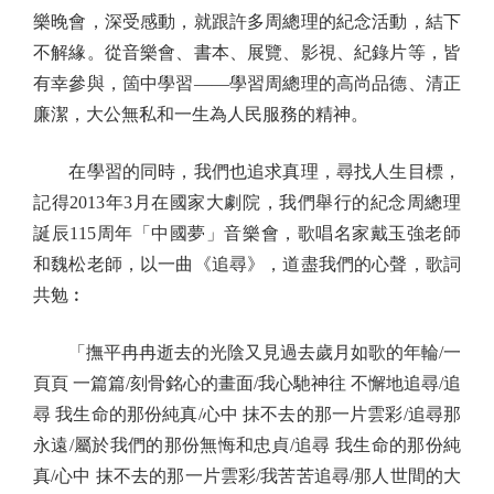
樂晚會，深受感動，就跟許多周總理的紀念活動，結下
不解緣。從音樂會、書本、展覽、影視、紀錄片等，皆
有幸參與，箇中學習——學習周總理的高尚品德、清正
廉潔，大公無私和一生為人民服務的精神。
在學習的同時，我們也追求真理，尋找人生目標，
記得2013年3月在國家大劇院，我們舉行的紀念周總理
誕辰115周年「中國夢」音樂會，歌唱名家戴玉強老師
和魏松老師，以一曲《追尋》，道盡我們的心聲，歌詞
共勉︰
「撫平冉冉逝去的光陰又見過去歲月如歌的年輪/一
頁頁 一篇篇/刻骨銘心的畫面/我心馳神往 不懈地追尋/追
尋 我生命的那份純真/心中 抹不去的那一片雲彩/追尋那
永遠/屬於我們的那份無悔和忠貞/追尋 我生命的那份純
真/心中 抹不去的那一片雲彩/我苦苦追尋/那人世間的大