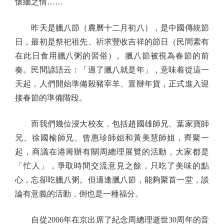
懷緬之情……
昨天是臘八節（農曆十二月初八），是中國傳統節
日，最初是祭祀祖先、祈求豐收吉祥的節日（民間素有
在此日食用臘八粥的習俗）。臘八節被視為春節的前
奏。民間諺語云：「過了臘八就是年」，意味着從這一
天起，人們開始準備殺豬宰羊、置辦年貨，正式進入迎
接春節的準備階段。
而我們幾位浸大校友，包括趙國雄師兄、葉家寶師
兄、徐國榆師兄、曾惠珍師姐和黃美慧師姐，齊聚一
起，商議在港籌辦有關周總理展覽的活動，大家都是
「忙人」，爭取時間交流意見之餘，只吃了美味的點
心，忘卻吃臘八粥。但適逢臘八節，能夠聚首一堂，談
論有意義的活動，倒也是一種福分。
自從2006年在京出席了紀念周總理逝世30周年的音