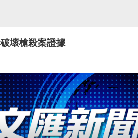
構破壞槍殺案證據