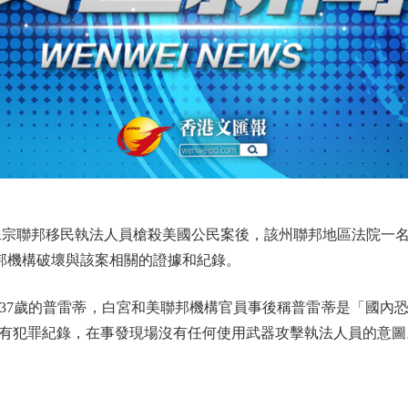
聯邦移民執法人員槍殺美國公民案後，該州聯邦地區法院一名
聯邦機構破壞與該案相關的證據和紀錄。
7歲的普雷蒂，白宮和美聯邦機構官員事後稱普雷蒂是「國內恐
有犯罪紀錄，在事發現場沒有任何使用武器攻擊執法人員的意圖