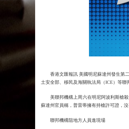
香港文匯報訊 美國明尼蘇達州發生第二宗
土安全部、移民及海關執法局（ICE）等
美聯邦機構上周六在明尼阿波利斯槍殺3
蘇達州官員稱，普雷蒂擁有持槍許可證，沒
聯邦機構阻地方人員進現場