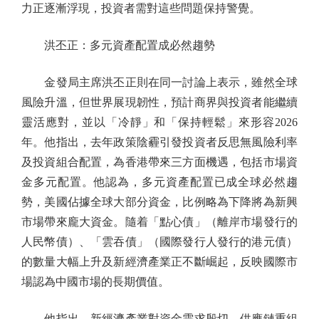
力正逐漸浮現，投資者需對這些問題保持警覺。
洪丕正：多元資產配置成必然趨勢
金發局主席洪丕正則在同一討論上表示，雖然全球
風險升溫，但世界展現韌性，預計商界與投資者能繼續
靈活應對，並以「冷靜」和「保持輕鬆」來形容2026
年。他指出，去年政策陰霾引發投資者反思無風險利率
及投資組合配置，為香港帶來三方面機遇，包括市場資
金多元配置。他認為，多元資產配置已成全球必然趨
勢，美國佔據全球大部分資金，比例略為下降將為新興
市場帶來龐大資金。隨着「點心債」（離岸市場發行的
人民幣債）、「雲吞債」（國際發行人發行的港元債）
的數量大幅上升及新經濟產業正不斷崛起，反映國際市
場認為中國市場的長期價值。
他指出，新經濟產業對資金需求殷切，供應鏈重組