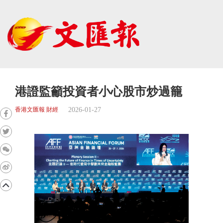
港證監籲投資者小心股市炒過籠
2026-01-27
香港文匯報 財經