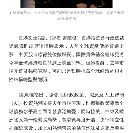
● 梁鳳儀指出，去年市場強勢可能暫時掩蓋全球經濟的脆弱。 香港文匯報
記者涂穴 攝
香港文匯報訊（記者 曾業俊）香港證監會行政總裁
梁鳳儀昨出席論壇時表示，去年全球資產價格普遍上
漲，主要股市錄得雙位數增長，國際貨幣基金組織更將
今年全球經濟增長預測上調至3.3%。但她提醒，去年市
場亢奮及強勢表現，可能只是暫時掩蓋全球經濟的根本
性結構轉型與脆弱。
梁鳳儀指出，擴張性財政政策、減息及人工智能
（AI）投資熱潮支撐去年市場表現，惟擴張政策導致全
球債務水平高企而引發廣泛擔憂，同時拉美、中東及歐
洲陷入新一輪緊張局勢，貿易戰再度升溫，央行獨立性
亦面臨威脅，加上AI熱潮帶來的估值泡沫及通脹反彈壓