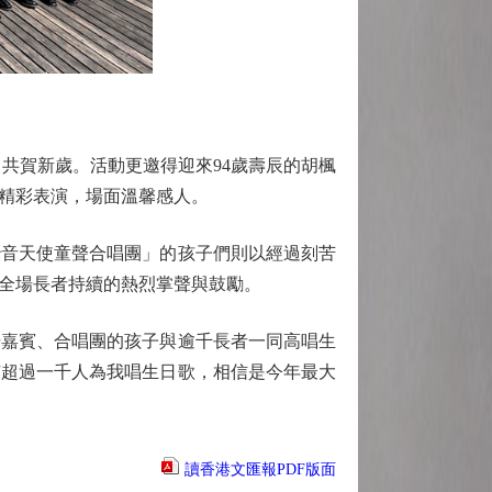
共賀新歲。活動更邀得迎來94歲壽辰的胡楓
精彩表演，場面溫馨感人。
音天使童聲合唱團」的孩子們則以經過刻苦
全場長者持續的熱烈掌聲與鼓勵。
嘉賓、合唱團的孩子與逾千長者一同高唱生
有超過一千人為我唱生日歌，相信是今年最大
讀香港文匯報PDF版面