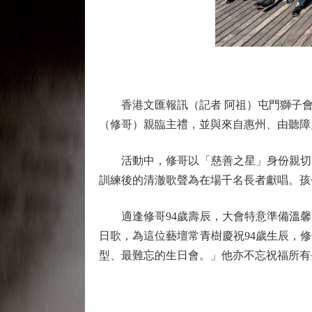
香港文匯報訊（記者 阿祖）屯門獅子會日
（修哥）親臨主禮，並與來自惠州、由聽障
活動中，修哥以「慈善之星」身份親切問
訓練後的清澈歌聲為在場千名長者獻唱。孩
適逢修哥94歲壽辰，大會特意準備溫馨
日歌，為這位藝壇常青樹慶祝94歲生辰，
型、最難忘的生日會。」他亦不忘祝福所有