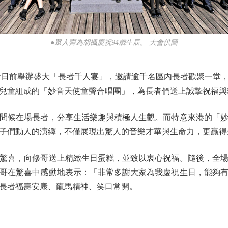
●眾人齊為胡楓慶祝94歲生辰。 大會供圖
前舉辦盛大「長者千人宴」，邀請逾千名區內長者歡聚一堂，
兒童組成的「妙音天使童聲合唱團」，為長者們送上誠摯祝福與
候在場長者，分享生活樂趣與積極人生觀。而特意來港的「妙
子們動人的演繹，不僅展現出驚人的音樂才華與生命力，更贏得
驚喜，向修哥送上精緻生日蛋糕，並致以衷心祝福。隨後，全場
修哥在驚喜中感動地表示：「非常多謝大家為我慶祝生日，能夠
長者福壽安康、龍馬精神、笑口常開。