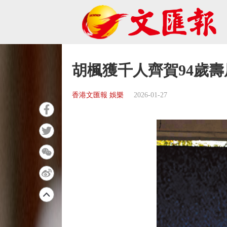
胡楓獲千人齊賀94歲壽
香港文匯報 娛樂
2026-01-27