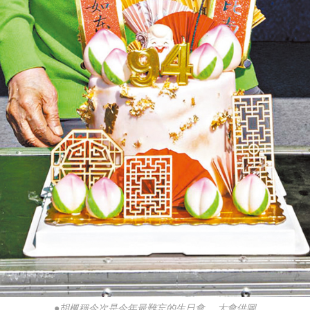
●胡楓稱今次是今年最難忘的生日會。 大會供圖