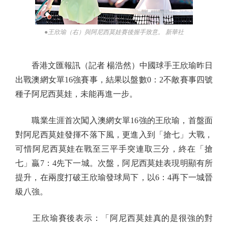
●王欣瑜（右）與阿尼西莫娃賽後握手致意。 新華社
香港文匯報訊（記者 楊浩然）中國球手王欣瑜昨日
出戰澳網女單16強賽事，結果以盤數0：2不敵賽事四號
種子阿尼西莫娃，未能再進一步。
職業生涯首次闖入澳網女單16強的王欣瑜，首盤面
對阿尼西莫娃發揮不落下風，更進入到「搶七」大戰，
可惜阿尼西莫娃在戰至三平手突連取三分，終在「搶
七」贏7：4先下一城。次盤，阿尼西莫娃表現明顯有所
提升，在兩度打破王欣瑜發球局下，以6：4再下一城晉
級八強。
王欣瑜賽後表示：「阿尼西莫娃真的是很強的對